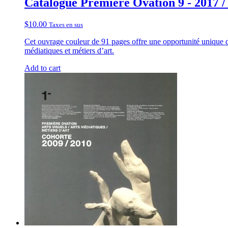
Catalogue Première Ovation 9 - 2017 /
$
10.00
Taxes en sus
Cet ouvrage couleur de 91 pages offre une opportunité unique de 
médiatiques et métiers d’art.
Add to cart