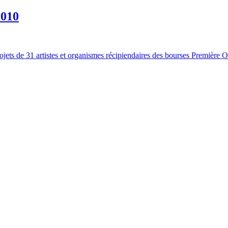
2010
rojets de 31 artistes et organismes récipiendaires des bourses Première Ov