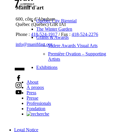
Manif d'art
600, côte d’Abraham
Québec City Biennial
Québec (Québec) GIR IAI
The Winter Garden
Phone :
418-524-1917
/ Fax :
418-524-2276
Grants & Awards
info@manifdart.org
Videre Awards Visual Arts
Première Ovation – Supporting
Artists
Exhibitions
About
À propos
Press
Presse
Professionals
Fondation
Legal Notice