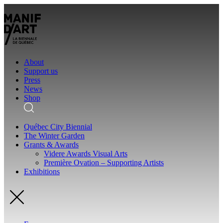
About
Support us
Press
News
Shop
Québec City Biennial
The Winter Garden
Grants & Awards
Videre Awards Visual Arts
Première Ovation – Supporting Artists
Exhibitions