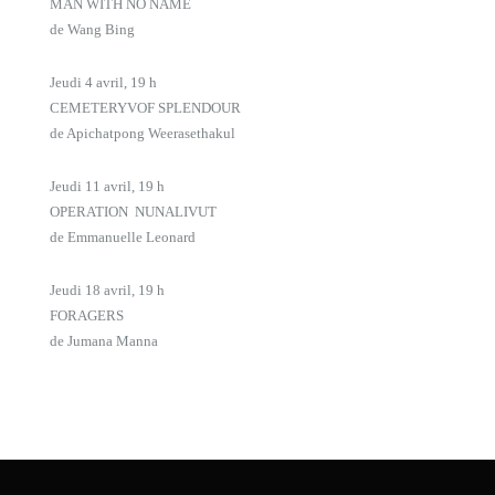
MAN WITH NO NAME
de Wang Bing
Jeudi 4 avril, 19 h
CEMETERYVOF SPLENDOUR
de Apichatpong Weerasethakul
Jeudi 11 avril, 19 h
OPERATION NUNALIVUT
de Emmanuelle Leonard
Jeudi 18 avril, 19 h
FORAGERS
de Jumana Manna
Jeudi 25 avril, 19 h
Invitation à la fondation Grantham