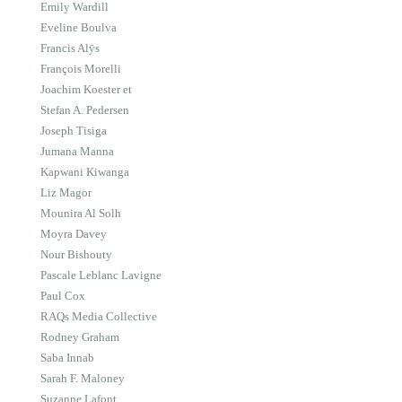
Emily Wardill
Eveline Boulva
Francis Alÿs
François Morelli
Joachim Koester et
Stefan A. Pedersen
Joseph Tisiga
Jumana Manna
Kapwani Kiwanga
Liz Magor
Mounira Al Solh
Moyra Davey
Nour Bishouty
Pascale Leblanc Lavigne
Paul Cox
RAQs Media Collective
Rodney Graham
Saba Innab
Sarah F. Maloney
Suzanne Lafont