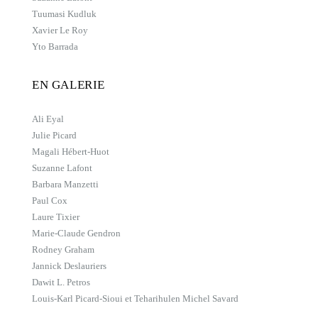
Tuumasi Kudluk
Xavier Le Roy
Yto Barrada
EN GALERIE
Ali Eyal
Julie Picard
Magali Hébert-Huot
Suzanne Lafont
Barbara Manzetti
Paul Cox
Laure Tixier
Marie-Claude Gendron
Rodney Graham
Jannick Deslauriers
Dawit L. Petros
Louis-Karl Picard-Sioui et Teharihulen Michel Savard