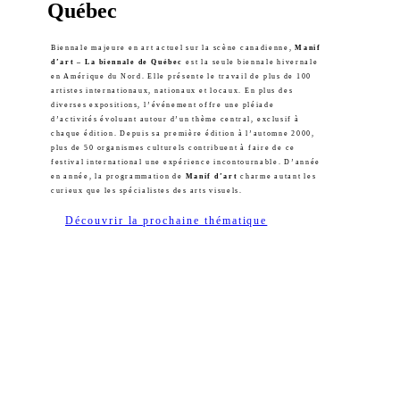
Québec
Biennale majeure en art actuel sur la scène canadienne,
Manif
d’art – La biennale de Québec
est la seule biennale hivernale
en Amérique du Nord. Elle présente le travail de plus de 100
artistes internationaux, nationaux et locaux. En plus des
diverses expositions, l’événement offre une pléiade
d’activités évoluant autour d’un thème central, exclusif à
chaque édition. Depuis sa première édition à l’automne 2000,
plus de 50 organismes culturels contribuent à faire de ce
festival international une expérience incontournable. D’année
en année, la programmation de
Manif d’art
charme autant les
curieux que les spécialistes des arts visuels.
Découvrir la prochaine thématique