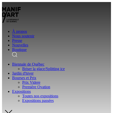
À propos
Nous soutenir
Presse
Nouvelles
Boutique
Biennale de Québec
Briser la glace/Splitting ice
Jardin d'hiver
Bourses et Prix
Prix Videre
Première Ovation
Expositions
Toutes nos expositions
Expositions passées