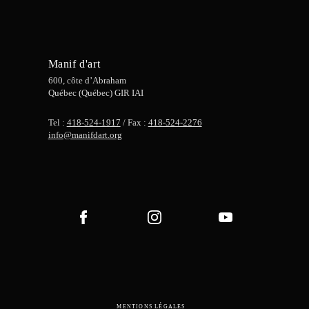
Manif d'art
600, côte d’Abraham
Québec (Québec) GIR IAI
Tel :
418-524-1917
/ Fax :
418-524-2276
info@manifdart.org
MENTIONS LÉGALES