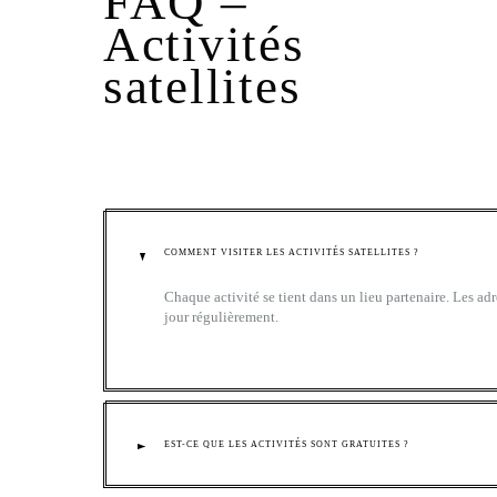
FAQ –
Activités
satellites
COMMENT VISITER LES ACTIVITÉS SATELLITES ?
Chaque activité se tient dans un lieu partenaire. Les adr
jour régulièrement.
EST-CE QUE LES ACTIVITÉS SONT GRATUITES ?