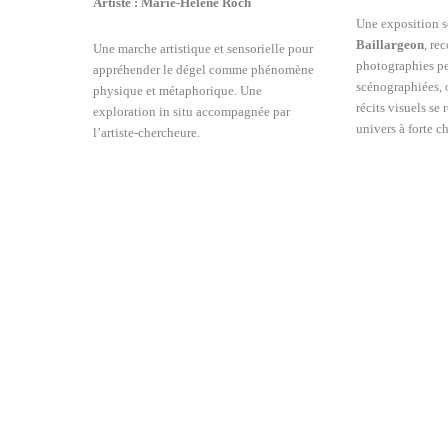
Artiste :
Marie-Hélène Roch
Une exposition 
Baillargeon
, re
Une marche artistique et sensorielle pour
photographies pe
appréhender le dégel comme phénomène
scénographiées, 
physique et métaphorique. Une
récits visuels se
exploration in situ accompagnée par
univers à forte c
l’artiste-chercheure.