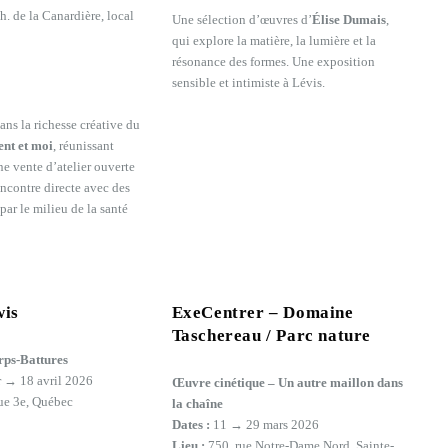
. de la Canardière, local
Une sélection d’œuvres d’
Élise Dumais
,
qui explore la matière, la lumière et la
résonance des formes. Une exposition
sensible et intimiste à Lévis.
ns la richesse créative du
ent et moi
, réunissant
ne vente d’atelier ouverte
encontre directe avec des
 par le milieu de la santé
wis
ExeCentrer – Domaine
Taschereau / Parc nature
rps-Battures
r → 18 avril 2026
Œuvre cinétique – Un autre maillon dans
ue 3e, Québec
la chaîne
Dates :
11 → 29 mars 2026
Lieu :
750, rue Notre-Dame Nord, Sainte-