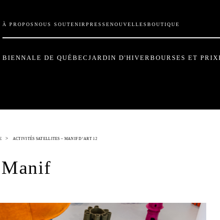
À PROPOS
NOUS SOUTENIR
PRESSE
NOUVELLES
BOUTIQUE
BIENNALE DE QUÉBEC
JARDIN D'HIVER
BOURSES ET PRIX
>
E
ACTIVITÉS SATELLITES – MANIF D’ART 12
– Manif