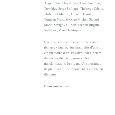
Angelo,Tremblay Klödy, Tremblay Line,
Tremblay Serge Philippe, Théberge Odette,
Thiboutot Marthe, Turgeon Carole,
Turgeon Marc, St-Onge Michel, Simard
Marie, Sévigny Gilbert, Vachon Brigitte,
Vallières , Viau Christophe
Une exposition collective d
’
une grande
richesse visuelle, réunissant plus d
’
une
cinquantaine d
’
artistes
autour des thèmes
du glacier, du microcosme et des
transformations du vivant. Une mosaïque
de pratiques qui se répondent et entrent en
dialogue.
Bienvenue à tous !