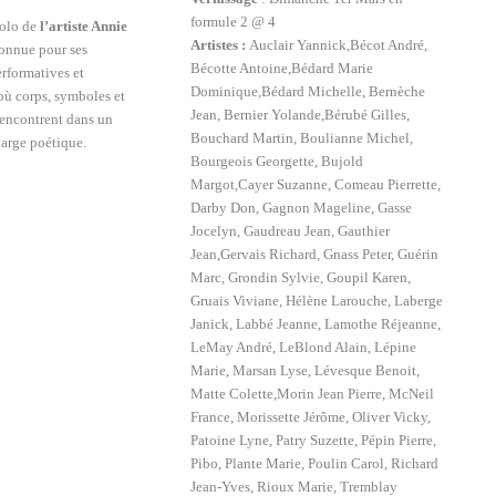
formule 2 @ 4
solo de
l’artiste Annie
Artistes :
Auclair Yannick,Bécot André,
connue pour ses
Bécotte Antoine,Bédard Marie
rformatives et
Dominique,Bédard Michelle, Bernèche
où corps, symboles et
Jean, Bernier Yolande,Bérubé Gilles,
 rencontrent dans un
Bouchard Martin, Boulianne Michel,
harge poétique.
Bourgeois Georgette, Bujold
Margot,Cayer Suzanne, Comeau Pierrette,
Darby Don, Gagnon Mageline, Gasse
Jocelyn, Gaudreau Jean, Gauthier
Jean,Gervais Richard, Gnass Peter, Guérin
Marc, Grondin Sylvie, Goupil Karen,
Gruais Viviane, Hélène Larouche, Laberge
Janick, Labbé Jeanne, Lamothe Réjeanne,
LeMay André, LeBlond Alain, Lépine
Marie, Marsan Lyse, Lévesque Benoit,
Matte Colette,Morin Jean Pierre, McNeil
France, Morissette Jérôme, Oliver Vicky,
Patoine Lyne, Patry Suzette, Pépin Pierre,
Pibo, Plante Marie, Poulin Carol, Richard
Jean-Yves, Rioux Marie, Tremblay