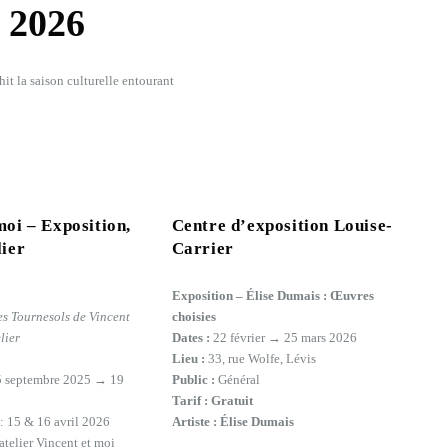
s 2026
it la saison culturelle entourant
moi – Exposition,
Centre d’exposition Louise-
lier
Carrier
Exposition – Élise Dumais : Œuvres
es Tournesols de Vincent
choisies
lier
Dates :
22 février → 25 mars 2026
Lieu :
33, rue Wolfe, Lévis
25 septembre 2025 → 19
Public :
Général
Tarif :
Gratuit
 : 15 & 16 avril 2026
Artiste :
Élise Dumais
atelier Vincent et moi