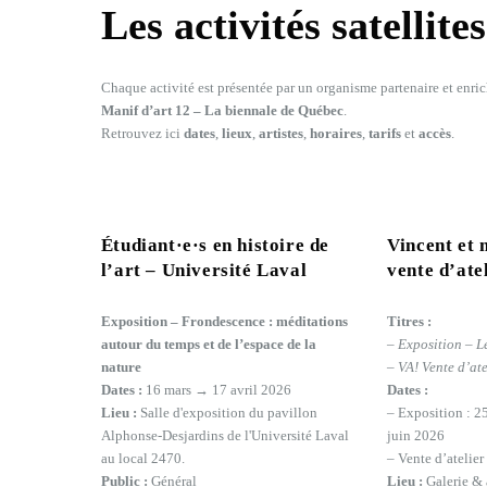
Les activités satellite
Chaque activité est présentée par un organisme partenaire et enrich
Manif d’art 12 – La biennale de Québec
.
Retrouvez ici
dates
,
lieux
,
artistes
,
horaires
,
tarifs
et
accès
.
Étudiant·e·s en histoire de
Vincent et 
l’art – Université Laval
vente d’ate
Exposition – Frondescence : méditations
Titres :
autour du temps et de l’espace de la
–
Exposition – L
nature
–
VA! Vente d’ate
Dates :
16 mars → 17 avril 2026
Dates :
Lieu :
Salle d'exposition du pavillon
– Exposition : 
Alphonse-Desjardins de l'Université Laval
juin 2026
au local 2470.
– Vente d’atelier
Public :
Général
Lieu :
Galerie & 