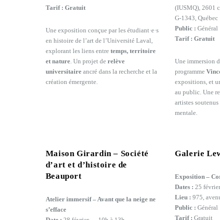
Tarif :
Gratuit
(IUSMQ), 2601 ch
G-1343, Québec
Public :
Général
Une exposition conçue par les étudiant·e·s
Tarif :
Gratuit
en histoire de l’art de l’Université Laval,
explorant les liens entre
temps, territoire
et nature
. Un projet de
relève
Une immersion da
universitaire
ancré dans la recherche et la
programme
Vinc
création émergente.
expositions, et u
au public. Une r
artistes soutenus
mentale.
Maison Girardin – Société
Galerie Le
d’art et d’histoire de
Beauport
Exposition – Co
Dates :
25 févrie
Lieu :
975, aven
Atelier immersif – Avant que la neige ne
Public :
Général
s’efface
Tarif :
Gratuit
Date :
28 février — 10h à 13h