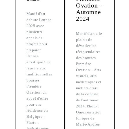
Ovation -
Automne
Manif d'art
2024
débute l'année
2025 avec
plusieurs
Manif d'art a le
appels de
plaisir de
projets pour
dévoiler les
préparer
récipiendaires
l'année
des bourses
artistique ! Se
Première
rajoute aux
Ovation – Arts
traditionnelles
visuels, arts
bourses
médiatiques et
Première
métiers d’art
Ovation, un
de la cohorte
appel d'offre
de l'automne
pour une
2024. Photo :
résidence en
Ornementation
Belgique !
Ionique de
Photo :
Marie-Andrée
Ambitionner