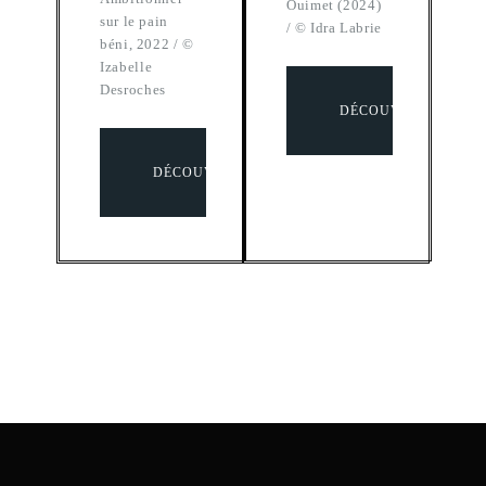
Ouimet (2024)
sur le pain
/ © Idra Labrie
béni, 2022 / ©
Izabelle
Desroches
DÉCOUVRIR
DÉCOUVRIR