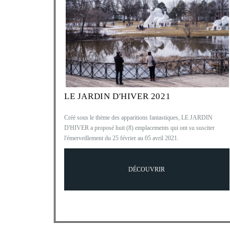
LE JARDIN D'HIVER 2021
Créé sous le thème des apparitions fantastiques, LE JARDIN
D'HIVER a proposé huit (8) emplacements qui ont su susciter
l'émerveillement du 25 février au 05 avril 2021.
DÉCOUVRIR