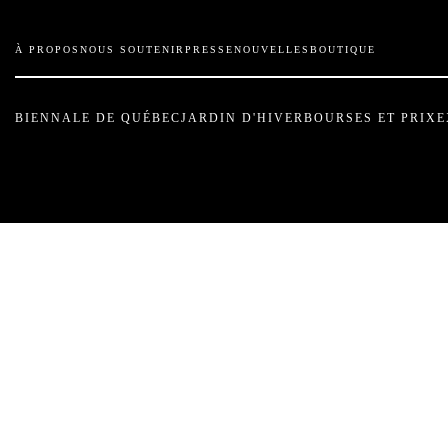
À PROPOS
NOUS SOUTENIR
PRESSE
NOUVELLES
BOUTIQUE
BIENNALE DE QUÉBEC
JARDIN D'HIVER
BOURSES ET PRIX
E