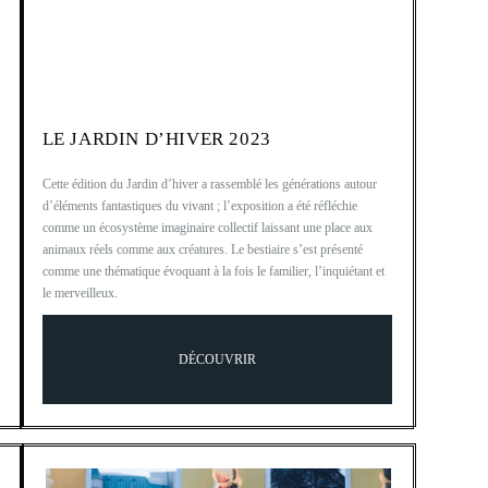
LE JARDIN D’HIVER 2023
Cette édition du Jardin d’hiver a rassemblé les générations autour
d’éléments fantastiques du vivant ; l’exposition a été réfléchie
comme un écosystème imaginaire collectif laissant une place aux
animaux réels comme aux créatures. Le bestiaire s’est présenté
comme une thématique évoquant à la fois le familier, l’inquiétant et
le merveilleux.
DÉCOUVRIR