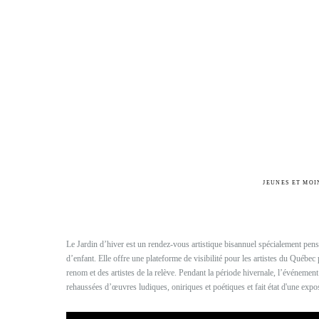
JEUNES ET MOI
Le Jardin d’hiver est un rendez-vous artistique bisannuel spécialement pens
d’enfant. Elle offre une plateforme de visibilité pour les artistes du Québec 
renom et des artistes de la relève. Pendant la période hivernale, l’événemen
rehaussées d’œuvres ludiques, oniriques et poétiques et fait état d'une expo