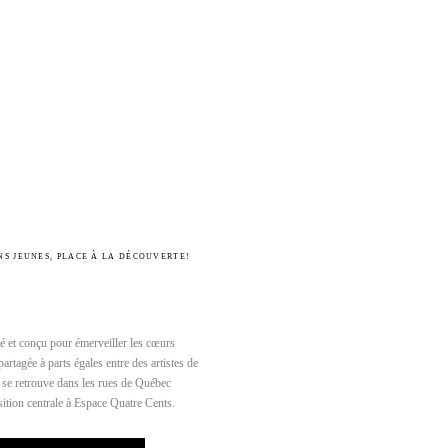
NS JEUNES, PLACE À LA DÉCOUVERTE!
é et conçu pour émerveiller les cœurs
partagée à parts égales entre des artistes de
t se retrouve dans les rues de Québec
sition centrale à Espace Quatre Cents.