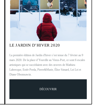
LE JARDIN D’HIVER 2020
La première édition de Jardin d'hiver s’est tenue du 7 février au 9
mars 2020. De la place d’Youville au Vieux-Port, ce sont 6 escales
artistiques qui se succédaient avec des œuvres de Mathieu
Labrecque, Estée Preda, Pierre&Marie, Élise Simard, Lei Lei et
Diane Obomsawin.
DÉCOUVRIR