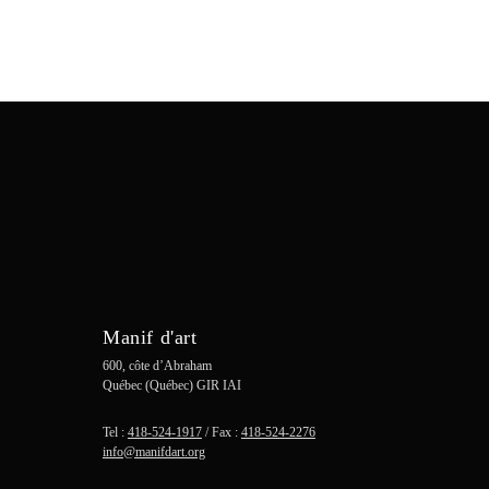
Manif d'art
600, côte d’Abraham
Québec (Québec) GIR IAI
Tel :
418-524-1917
/ Fax :
418-524-2276
info@manifdart.org