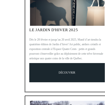
LE JARDIN D'HIVER 2025
Dès le 28 février et jusqu’au 20 avril 2025, Manif d’art tiendra la
quatrième édition de Jardin d’hiver! Art public, ateliers créatifs et
exposition centrale à l'Espace Quatre Cents : petits et grands
pourront s'émerveiller grâce au déploiement de cette trêve hivernale
artistique aux quatre coins de la ville de Québec.
DÉCOUVRIR