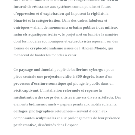
incarné de résistance
aux systèmes contemporains et futurs
d’
oppression
et d’
exploitation
qui imposent la
rigidité
, la
binarité
et la
catégorisation
. Dans des cadres
fabuleux
et
oniriques
– allant de
monuments urbains publics
à des
milieux
naturels aquatiques isolés
–, le projet met en lumière la manière
dont les modèles économiques et
extractivistes
reposent sur des
formes de
cryptocolonialisme
issues de l’
Ancien Monde
, qui
menacent de hanter les mondes à venir.
Ce
paysage multimodal
peuplé de
ballerines cyborgs
a pour
pièce centrale une
projection vidéo à 360 degrés
, issue d’un
processus d’écriture somatique
qui plonge le public dans un
récit captivant
. L’installation
reformule
et
repense
la
médiatisation des corps
des artistes à travers divers
artéfacts
. Des
éléments
bidimensionnels
– papiers peints aux motifs éclatants,
collages
,
photographies retouchées
– servent d’écrin aux
composantes
sculpturales
et aux prolongements de leur
présence
performative
, disséminés dans l’espace.