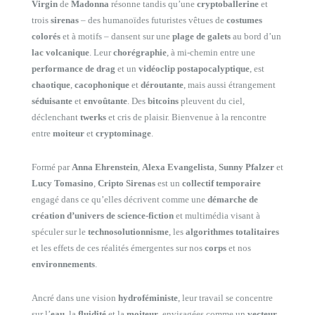
Virgin
de
Madonna
résonne tandis qu’une
cryptoballerine
et
trois
sirenas
– des humanoïdes futuristes vêtues de
costumes
colorés
et à motifs – dansent sur une
plage de galets
au bord d’un
lac volcanique
. Leur
chorégraphie
, à mi-chemin entre une
performance de drag
et un
vidéoclip postapocalyptique
, est
chaotique
,
cacophonique
et
déroutante
, mais aussi étrangement
séduisante
et
envoûtante
. Des
bitcoins
pleuvent du ciel,
déclenchant
twerks
et cris de plaisir. Bienvenue à la rencontre
entre
moiteur
et
cryptominage
.
Formé par
Anna Ehrenstein
,
Alexa Evangelista
,
Sunny Pfalzer
et
Lucy Tomasino
,
Cripto Sirenas
est un
collectif temporaire
engagé dans ce qu’elles décrivent comme une
démarche de
création d’univers de science-fiction
et multimédia visant à
spéculer sur le
technosolutionnisme
, les
algorithmes totalitaires
et les effets de ces réalités émergentes sur nos
corps
et nos
environnements
.
Ancré dans une vision
hydroféministe
, leur travail se concentre
sur l’
eau
, la
fluidité
et la
moiteur
, envisagées comme un
vecteur