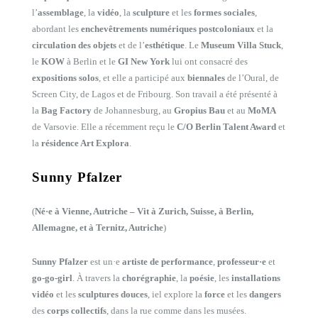
l’
assemblage
, la
vidéo
, la
sculpture
et les
formes sociales
,
abordant les
enchevêtrements numériques postcoloniaux
et la
circulation des objets
et de l’
esthétique
. Le
Museum Villa Stuck
,
le
KOW
à Berlin et le
GI New York
lui ont consacré des
expositions solos
, et elle a participé aux
biennales
de l’Oural, de
Screen City, de Lagos et de Fribourg. Son travail a été présenté à
la
Bag Factory
de Johannesburg, au
Gropius Bau
et au
MoMA
de Varsovie. Elle a récemment reçu le
C/O Berlin Talent Award
et
la
résidence Art Explora
.
Sunny Pfalzer
(
Né·e à Vienne, Autriche – Vit à Zurich, Suisse, à Berlin,
Allemagne, et à Ternitz, Autriche
)
Sunny Pfalzer
est un·e
artiste de performance
,
professeur·e
et
go-go-girl
. À travers la
chorégraphie
, la
poésie
, les
installations
vidéo
et les
sculptures douces
, iel explore la
force
et les
dangers
des
corps collectifs
, dans la rue comme dans les musées.