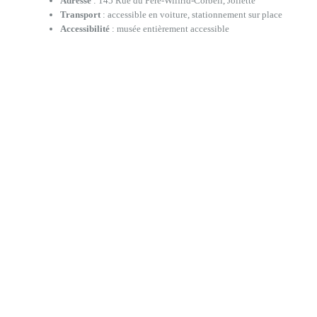
Adresse
: 145 Rue du Père-Wilfrid-Corbeil, Joliette
Transport
: accessible en voiture, stationnement sur place
Accessibilité
: musée entièrement accessible