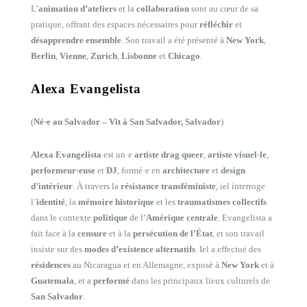
L’
animation d’ateliers
et la
collaboration
sont au cœur de sa
pratique, offrant des espaces nécessaires pour
réfléchir
et
désapprendre ensemble
. Son travail a été présenté à
New York
,
Berlin
,
Vienne
,
Zurich
,
Lisbonne
et
Chicago
.
Alexa Evangelista
(
Né·e au Salvador – Vit à San Salvador, Salvador
)
Alexa Evangelista
est un·e
artiste drag queer
,
artiste visuel·le
,
performeur·euse
et
DJ
, formé·e en
architecture
et
design
d’intérieur
. À travers la
résistance transféministe
, iel interroge
l’
identité
, la
mémoire historique
et les
traumatismes collectifs
dans le contexte
politique
de l’
Amérique centrale
. Evangelista a
fait face à la
censure
et à la
persécution de l’État
, et son travail
insiste sur des
modes d’existence alternatifs
. Iel a effectué des
résidences
au Nicaragua et en Allemagne, exposé à
New York
et à
Guatemala
, et a
performé
dans les principaux lieux culturels de
San Salvador
.