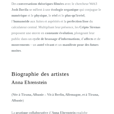
Des
conversations théoriques filmées
avec le chercheur Web3
Josh Davila
se mêlent à une
écologie organique
qui conjugue le
numérique
et le
physique
, le
réel
et le
plus-qu’irréel
,
l’
humanoïde
aux fuites et aspérités et la
perfection lisse
du
calculateur central. Multipliant leur présence, les
Cripto Sirenas
proposent une œuvre en
constante évolution
, plongeant leur
public dans un
cycle de brassage d’informations
, d’
affects
et de
mouvements
– un
autel vivant
et un
manifeste pour des futurs
moites
.
Biographie des artistes
Anna Ehrenstein
(
Née à Tirana, Albanie – Vit à Berlin, Allemagne, et à Tirana,
Albanie
)
La
pratique collaborative
d’
Anna Ehrenstein
englobe