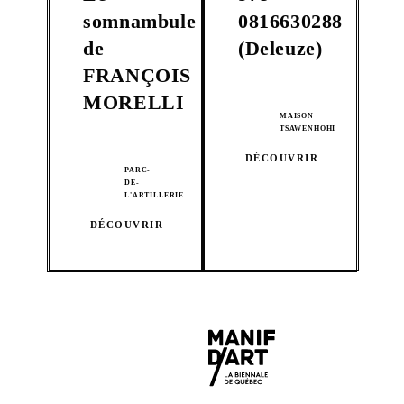
somnambule
0816630288
de
(Deleuze)
FRANÇOIS
MORELLI
MAISON
TSAWENHOHI
DÉCOUVRIR
PARC-
DE-
L'ARTILLERIE
DÉCOUVRIR