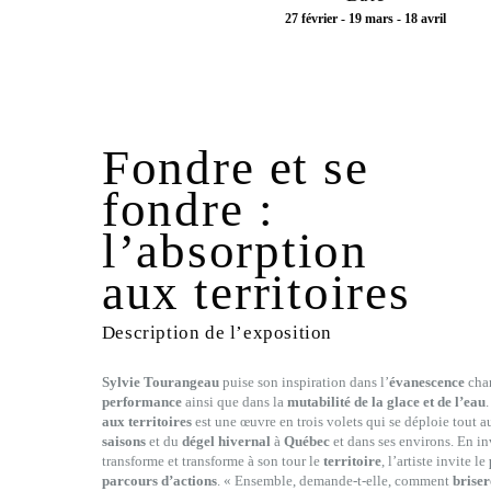
27 février - 19 mars - 18 avril
Fondre et se
fondre :
l’absorption
aux territoires
Description de l’exposition
Sylvie Tourangeau
puise son inspiration dans l’
évanescence
chan
performance
ainsi que dans la
mutabilité de la glace et de l’eau
aux territoires
est une œuvre en trois volets qui se déploie tout 
saisons
et du
dégel hivernal
à
Québec
et dans ses environs. En inv
transforme et transforme à son tour le
territoire
, l’artiste invite le
parcours d’actions
. « Ensemble, demande-t-elle, comment
briser