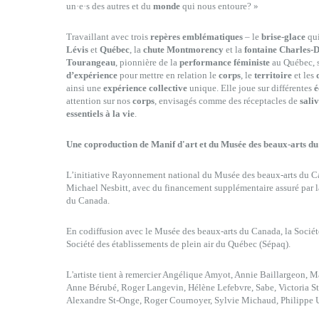
un·e·s des autres et du
monde
qui nous entoure? »
Travaillant avec trois
repères emblématiques
– le
brise-glace
qui
Lévis
et
Québec
, la
chute Montmorency
et la
fontaine Charles-
Tourangeau
, pionnière de la
performance féministe
au Québec, s
d’expérience
pour mettre en relation le
corps
, le
territoire
et les
ainsi une
expérience collective
unique. Elle joue sur différentes
é
attention sur nos
corps
, envisagés comme des réceptacles de
sali
essentiels à la vie
.
Une coproduction de Manif d'art et du Musée des beaux-arts d
L’initiative Rayonnement national du Musée des beaux-arts du 
Michael Nesbitt, avec du financement supplémentaire assuré par 
du Canada.
En codiffusion avec le Musée des beaux-arts du Canada, la Société
Société des établissements de plein air du Québec (Sépaq).
L'artiste tient à remercier Angélique Amyot, Annie Baillargeon, 
Anne Bérubé, Roger Langevin, Hélène Lefebvre, Sabe, Victoria St
Alexandre St-Onge, Roger Cournoyer, Sylvie Michaud, Philippe 