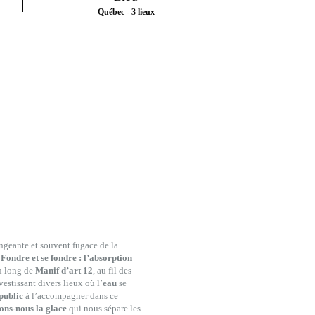
Québec - 3 lieux
geante et souvent fugace de la
.
Fondre et se fondre : l’absorption
au long de
Manif d’art 12
, au fil des
estissant divers lieux où l’
eau
se
public
à l’accompagner dans ce
ons-nous la glace
qui nous sépare les