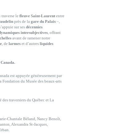
 traverse le
fleuve Saint-Laurent
entre
Daudelin
près de la
gare du Palais
–,
’appuie sur ses
décennies
dynamiques intersubjectives
, offrant
chelles
avant de ramener notre
ve
, de
larmes
et d’autres
liquides
u Canada.
Canada est appuyée généreusement par
la Fondation du Musée des beaux-arts
 des traversiers du Québec et La
Marie-Chantale Béland, Nancy Benoît,
anton, Alexandra St-Jacques,
Urban.