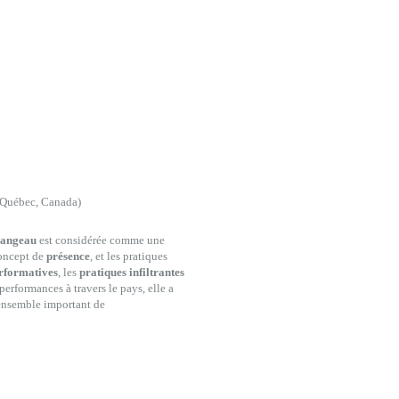
 Québec, Canada)
rangeau
est considérée comme une
concept de
présence
, et les pratiques
erformatives
, les
pratiques infiltrantes
 performances à travers le pays, elle a
n ensemble important de