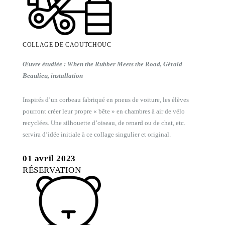
COLLAGE DE CAOUTCHOUC
Œuvre étudiée : When the Rubber Meets the Road, Gérald
Beaulieu, installation
Inspirés d’un corbeau fabriqué en pneus de voiture, les élèves
pourront créer leur propre « bête » en chambres à air de vélo
recyclées. Une silhouette d’oiseau, de renard ou de chat, etc.
servira d’idée initiale à ce collage singulier et original.
01 avril 2023
RÉSERVATION