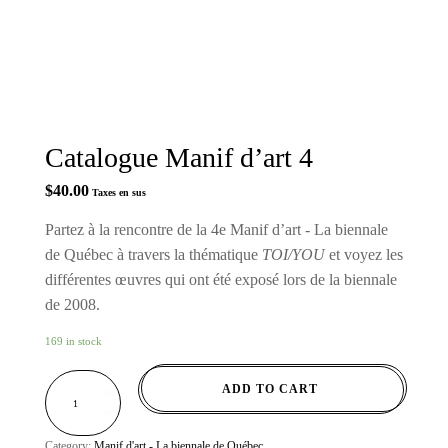
Catalogue Manif d’art 4
$
40.00
Taxes en sus
Partez à la rencontre de la 4e Manif d’art - La biennale
de Québec à travers la thématique
TOI/YOU
et voyez les
différentes œuvres qui ont été exposé lors de la biennale
de 2008.
169 in stock
CATALOGUE
ADD TO CART
MANIF
D’ART
4
QUANTITY
Category:
Manif d'art - La biennale de Québec