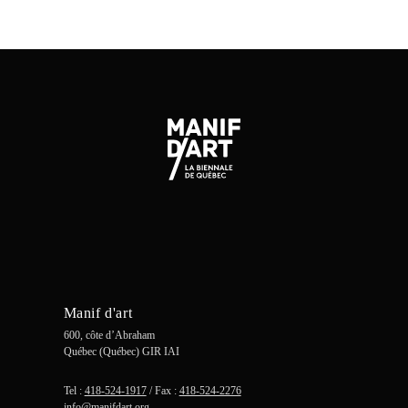
Manif d'art
600, côte d’Abraham
Québec (Québec) GIR IAI
Tel :
418-524-1917
/ Fax :
418-524-2276
info@manifdart.org