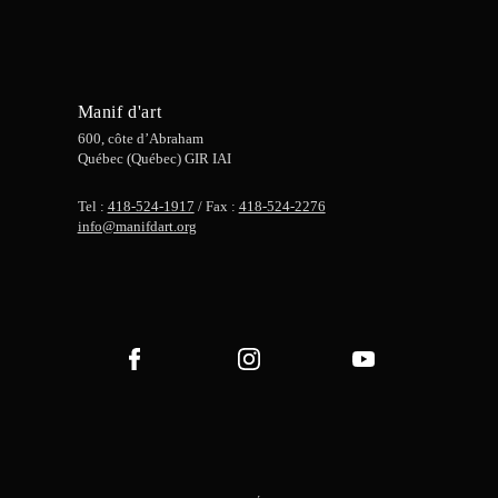
Manif d'art
600, côte d’Abraham
Québec (Québec) GIR IAI
Tel :
418-524-1917
/ Fax :
418-524-2276
info@manifdart.org