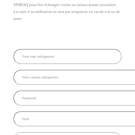
MNBAQ pour être échangée contre un laissez-passer journalier.
La carte d’accréditation ne sera pas remplacée en cas de vol ou de
perte.
Formulaire
Si
contact
vous
êtes
un
humain,
ne
remplissez
pas
ce
champ.