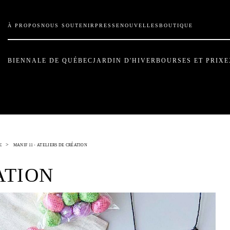
À PROPOS
NOUS SOUTENIR
PRESSE
NOUVELLES
BOUTIQUE
BIENNALE DE QUÉBEC
JARDIN D'HIVER
BOURSES ET PRIX
E
>
E
MANIF 11 - ATELIERS DE CRÉATION
ATION