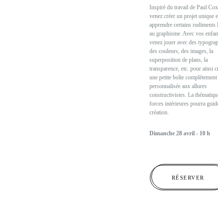
Inspiré du travail de Paul Cox
venez créer un projet unique e
apprendre certains rudiments l
au graphisme. Avec vos enfan
venez jouer avec des typograp
des couleurs, des images, la
superposition de plans, la
transparence, etc. pour ainsi c
une petite boîte complètement
personnalisée aux allures
constructivistes. La thématiqu
forces intérieures pourra guide
création.
Dimanche 28 avril - 10 h
RÉSERVER