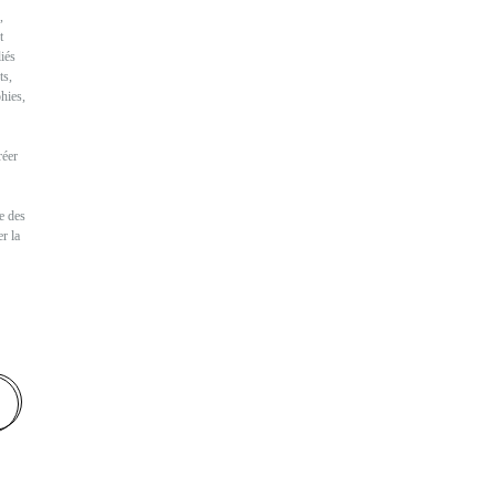
,
t
iés
ts,
hies,
réer
e des
r la