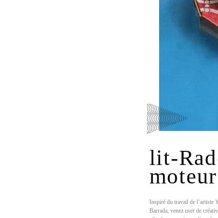
lit-Ra
moteur
Inspiré du travail de l’artiste 
Barrada, venez user de créativ