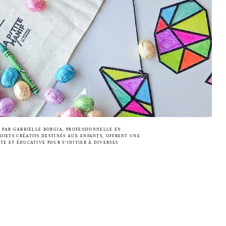
S PAR GABRIELLE BORGIA, PROFESSIONNELLE EN
OJETS CRÉATIFS DESTINÉS AUX ENFANTS, OFFRENT UNE
TE ET ÉDUCATIVE POUR S’INITIER À DIVERSES