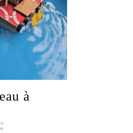
deau à
Yto
ité