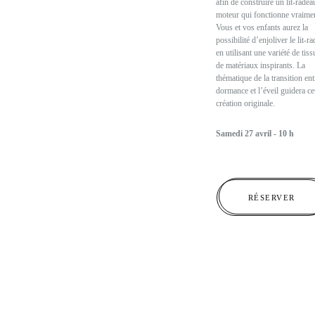
afin de construire un lit-radea
moteur qui fonctionne vraimen
Vous et vos enfants aurez la
possibilité d’enjoliver le lit-r
en utilisant une variété de tiss
de matériaux inspirants. La
thématique de la transition ent
dormance et l’éveil guidera ce
création originale.
Samedi 27 avril - 10 h
RÉSERVER