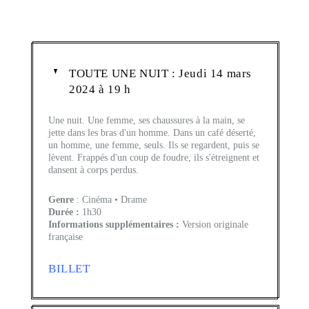
TOUTE UNE NUIT : Jeudi 14 mars
2024 à 19 h
Une nuit. Une femme, ses chaussures à la main, se
jette dans les bras d'un homme. Dans un café déserté,
un homme, une femme, seuls. Ils se regardent, puis se
lèvent. Frappés d'un coup de foudre, ils s'étreignent et
dansent à corps perdus.
Genre
: Cinéma • Drame
Durée :
1h30
Informations supplémentaires :
Version originale
française
BILLET