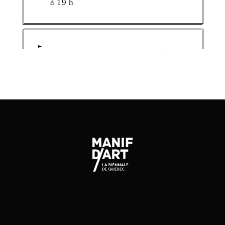
à 19 h
JARDINS SANS MURS : Jeudi 25
avril 2024 à 19 h