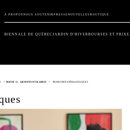
À PROPOS
NOUS SOUTENIR
PRESSE
NOUVELLES
BOUTIQUE
BIENNALE DE QUÉBEC
JARDIN D'HIVER
BOURSES ET PRIX
E
>
>
E
MANIF 11 - GROUPES SCOLAIRES
RESSOURCES PÉDAGOGIQUES
ques