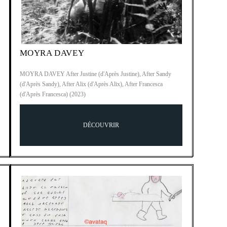
MOYRA DAVEY
MOYRA DAVEY After Justine (d'Après Justine), After Sandy
(d'Après Sandy), After Alix (d'Après Alix), After Francesca
(d'Après Francesca) (2023)
DÉCOUVRIR