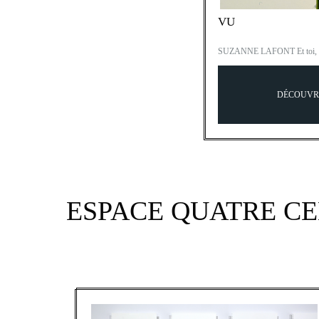
VU
SUZANNE LAFONT Et toi, ch
DÉCOUVR
ESPACE QUATRE C