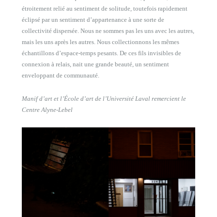
étroitement relié au sentiment de solitude, toutefois rapidement
éclipsé par un sentiment d’appartenance à une sorte de
collectivité dispersée. Nous ne sommes pas les uns avec les autres,
mais les uns après les autres. Nous collectionnons les mêmes
échantillons d’espace-temps pesants. De ces fils invisibles de
connexion à relais, nait une grande beauté, un sentiment
enveloppant de communauté.
Manif d’art et l’École d’art de l’Université Laval remercient le
Centre Alyne-Lebel