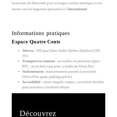
beaux-arts du Danemark pour sa longue carrière artistique, et ses
œuvres ont été largement présentées à l’
international
.
Informations pratiques
Espace Quatre Cents
Adresse :
100 quai Saint-André, Québec (Québec) G1K
3Y2
Transport en commun
: accessible via plusieurs lignes
RTC ; accès direct par piste cyclable du Vieux-Port
Stationnement
: stationnements payants à proximité
(Vieux-Port, quais, parkings privés)
Accessibilité
: entrée adaptée, rampes, circulation facilitée
pour personnes à mobilité réduite
Découvrez