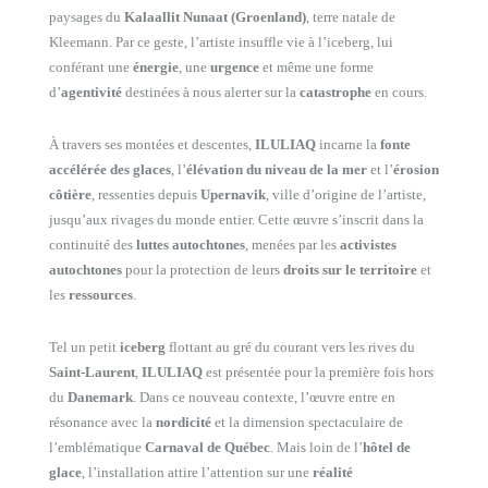
paysages du
Kalaallit Nunaat (Groenland)
, terre natale de
Kleemann. Par ce geste, l’artiste insuffle vie à l’iceberg, lui
conférant une
énergie
, une
urgence
et même une forme
d’
agentivité
destinées à nous alerter sur la
catastrophe
en cours.
À travers ses montées et descentes,
ILULIAQ
incarne la
fonte
accélérée des glaces
, l’
élévation du niveau de la mer
et l’
érosion
côtière
, ressenties depuis
Upernavik
, ville d’origine de l’artiste,
jusqu’aux rivages du monde entier. Cette œuvre s’inscrit dans la
continuité des
luttes autochtones
, menées par les
activistes
autochtones
pour la protection de leurs
droits sur le territoire
et
les
ressources
.
Tel un petit
iceberg
flottant au gré du courant vers les rives du
Saint-Laurent
,
ILULIAQ
est présentée pour la première fois hors
du
Danemark
. Dans ce nouveau contexte, l’œuvre entre en
résonance avec la
nordicité
et la dimension spectaculaire de
l’emblématique
Carnaval de Québec
. Mais loin de l’
hôtel de
glace
, l’installation attire l’attention sur une
réalité