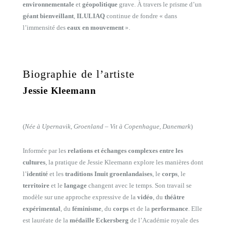
environnementale
et
géopolitique
grave. À travers le prisme d’un
géant bienveillant
,
ILULIAQ
continue de fondre « dans
l’immensité des
eaux en mouvement
».
Biographie de l’artiste
Jessie Kleemann
(
Née à Upernavik, Groenland – Vit à Copenhague, Danemark
)
Informée par les
relations et échanges complexes entre les
cultures
, la pratique de Jessie Kleemann explore les manières dont
l’
identité
et les
traditions Inuit groenlandaises
, le
corps
, le
territoire
et le
langage
changent avec le temps. Son travail se
modèle sur une approche expressive de la
vidéo
, du
théâtre
expérimental
, du
féminisme
, du
corps
et de la
performance
. Elle
est lauréate de la
médaille Eckersberg
de l’Académie royale des