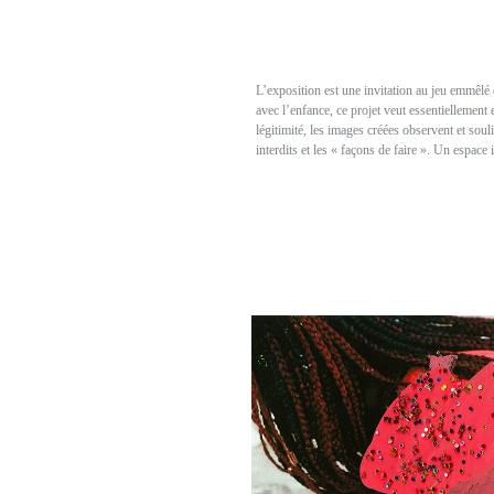
L’exposition est une invitation au jeu emmêlé de 
avec l’enfance, ce projet veut essentiellement 
légitimité, les images créées observent et soul
interdits et les « façons de faire ». Un espace 