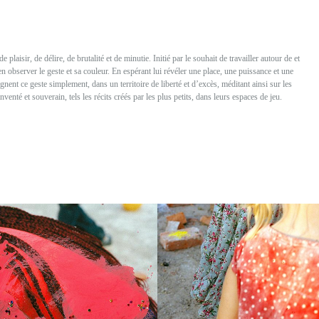
plaisir, de délire, de brutalité et de minutie. Initié par le souhait de travailler autour de et
en observer le geste et sa couleur. En espérant lui révéler une place, une puissance et une
ignent ce geste simplement, dans un territoire de liberté et d’excès, méditant ainsi sur les
inventé et souverain, tels les récits créés par les plus petits, dans leurs espaces de jeu.