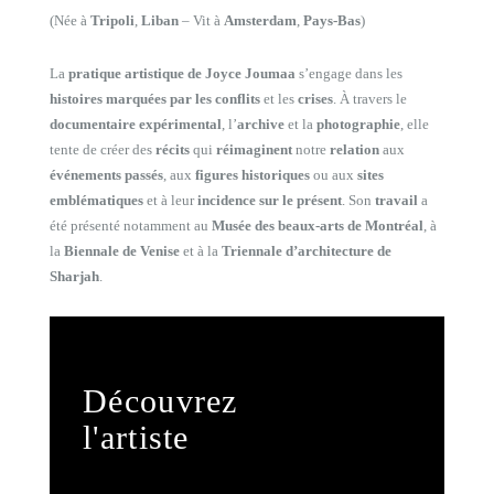
(Née à
Tripoli
,
Liban
– Vit à
Amsterdam
,
Pays-Bas
)
La
pratique artistique de Joyce Joumaa
s’engage dans les
histoires marquées par les conflits
et les
crises
. À travers le
documentaire expérimental
, l’
archive
et la
photographie
, elle
tente de créer des
récits
qui
réimaginent
notre
relation
aux
événements passés
, aux
figures historiques
ou aux
sites
emblématiques
et à leur
incidence sur le présent
. Son
travail
a
été présenté notamment au
Musée des beaux-arts de Montréal
, à
la
Biennale de Venise
et à la
Triennale d’architecture de
Sharjah
.
Découvrez
l'artiste