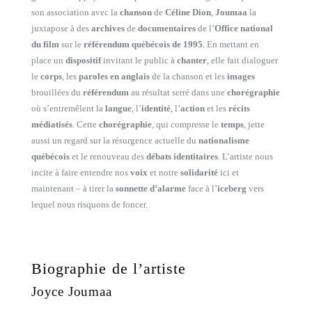
son association avec la
chanson
de
Céline Dion
,
Joumaa
la
juxtapose à des
archives
de
documentaires
de l’
Office national
du film
sur le
référendum québécois de 1995
. En mettant en
place un
dispositif
invitant le public à
chanter
, elle fait dialoguer
le
corps
, les
paroles en anglais
de la chanson et les
images
brouillées du
référendum
au résultat serré dans une
chorégraphie
où s’entremêlent la
langue
, l’
identité
, l’
action
et les
récits
médiatisés
. Cette
chorégraphie
, qui compresse le
temps
, jette
aussi un regard sur la résurgence actuelle du
nationalisme
québécois
et le renouveau des
débats identitaires
. L’artiste nous
incite à faire entendre nos
voix
et notre
solidarité
ici et
maintenant – à tirer la
sonnette d’alarme
face à l’
iceberg
vers
lequel nous risquons de foncer.
Biographie de l’artiste
Joyce Joumaa