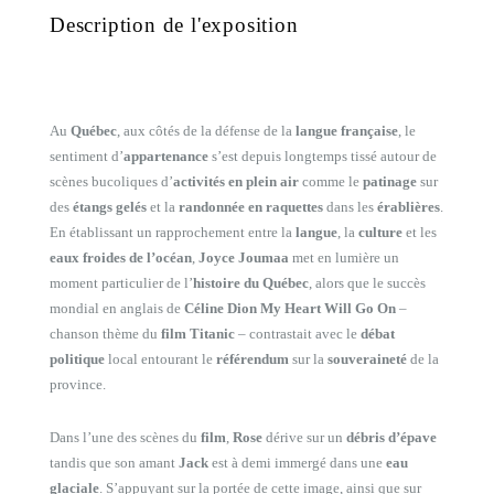
Description de l'exposition
Au
Québec
, aux côtés de la défense de la
langue française
, le
sentiment d’
appartenance
s’est depuis longtemps tissé autour de
scènes bucoliques d’
activités en plein air
comme le
patinage
sur
des
étangs gelés
et la
randonnée en raquettes
dans les
érablières
.
En établissant un rapprochement entre la
langue
, la
culture
et les
eaux froides de l’océan
,
Joyce Joumaa
met en lumière un
moment particulier de l’
histoire du Québec
, alors que le succès
mondial en anglais de
Céline Dion
My Heart Will Go On
–
chanson thème du
film Titanic
– contrastait avec le
débat
politique
local entourant le
référendum
sur la
souveraineté
de la
province.
Dans l’une des scènes du
film
,
Rose
dérive sur un
débris d’épave
tandis que son amant
Jack
est à demi immergé dans une
eau
glaciale
. S’appuyant sur la portée de cette image, ainsi que sur