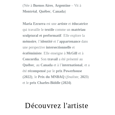
(Née à
Buenos Aires
,
Argentine
– Vit à
Montréal
,
Québec
,
Canada
)
Maria Ezcurra
est une
artiste
et
éducatrice
qui travaille le
textile
comme un
matériau
sculptural et performatif
. Elle explore la
mémoire
, l’
identité
et l’
appartenance
dans
une perspective
intersectionnelle
et
écoféministe
. Elle enseigne à
McGill
et à
Concordia
. Son
travail
a été présenté au
Québec
, au
Canada
et à l’
international
, et a
été
récompensé
par le
prix Powerhouse
(2022)
, le
Prix du MNBAQ
(
finaliste
,
2023
)
et le
prix Charles-Biddle (2024)
.
Découvrez l'artiste