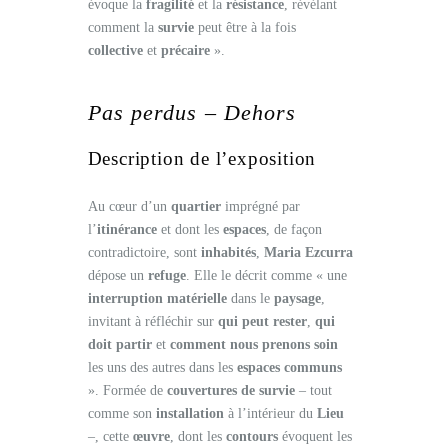
évoque la
fragilité
et la
résistance
, révélant
comment la
survie
peut être à la fois
collective
et
précaire
».
Pas perdus – Dehors
Description de l’exposition
Au cœur d’un
quartier
imprégné par
l’
itinérance
et dont les
espaces
, de façon
contradictoire, sont
inhabités
,
Maria Ezcurra
dépose un
refuge
. Elle le décrit comme « une
interruption matérielle
dans le
paysage
,
invitant à réfléchir sur
qui peut rester
,
qui
doit partir
et
comment nous prenons soin
les uns des autres dans les
espaces communs
». Formée de
couvertures de survie
– tout
comme son
installation
à l’intérieur du
Lieu
–, cette
œuvre
, dont les
contours
évoquent les