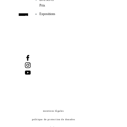
Manif d'art
Prix
600, côte d’Abraham
Expositions
Québec (Québec) GIR IAI
Tel :
418-524-1917
/ Fax :
418-524-2276
info@manifdart.org
mentions légales
politique de protection de données