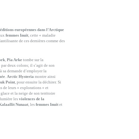
éditions européennes dans l’Arctique
 aux
femmes Inuit
, cette « maladie
fantilisante de ces dernières comme des
ork
,
Pia Arke
tombe sur la
par deux colons; il s’agit de son
s à sa demande d’employer la
mée
.
Arctic Hysteria
montre ainsi
uk Point
, pour ensuite la déchirer. Si
s de leurs « explorations » et
 glace et la neige de son territoire
 lumière les
violences de la
alaallit Nunaat
, les
femmes Inuit
et