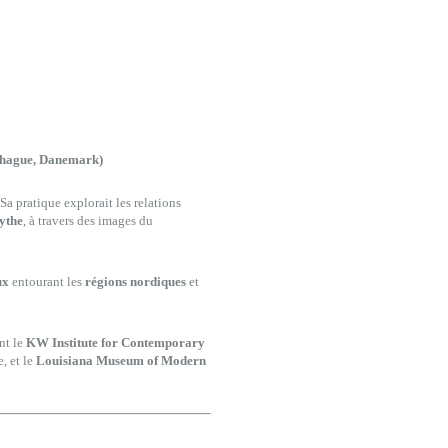
enhague, Danemark)
 Sa pratique explorait les relations
ythe
, à travers des images du
ux
entourant les
régions nordiques
et
nt le
KW Institute for Contemporary
, et le
Louisiana Museum of Modern