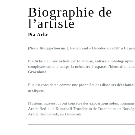
Biographie de
l’artiste
Pia Arke
(Née à Ittoqqortoormiit, Groenland – Décédée en 2007 à Cop
Pia Arke
était une
artiste
,
performeuse
,
autrice
et
photographe
.
complexes entre le
temps
, la
mémoire
, l’
espace
, l’
identité
et le
m
Groenland
.
Elle est considérée comme une pionnière des
discours décolonia
arctiques
.
Plusieurs musées lui ont consacré des
expositions solos
, notamme
Art
de Berlin, le
Kunsthall Trondheim
de Trondheim, en Norvège
Art
de Humlebaek, au Danemark.