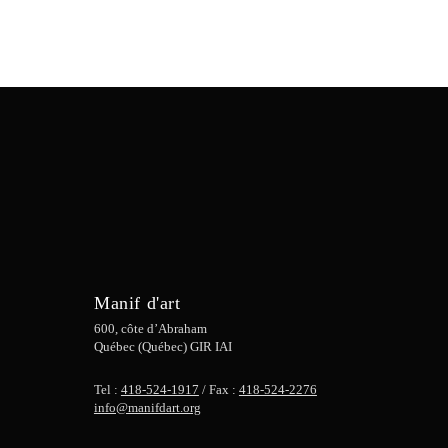
Manif d'art
600, côte d’Abraham
Québec (Québec) GIR IAI
Tel :
418-524-1917
/ Fax :
418-524-2276
info@manifdart.org