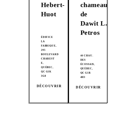
Hebert-
chameau
Huot
de
Dawit L.
Petros
ÉDIFICE
LA
FABRIQUE,
295
BOULEVARD
44 CHAU.
CHAREST
DES
E,
ÉCOSSAIS,
QUÉBEC,
QUÉBEC,
QC G1K
QC G1R
3G8
4H3
DÉCOUVRIR
DÉCOUVRIR