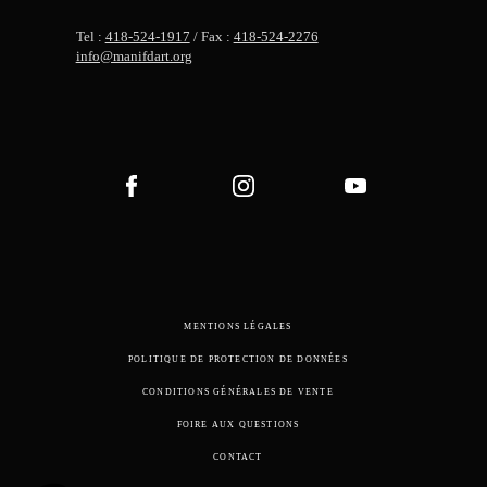
Tel :
418-524-1917
/ Fax :
418-524-2276
info@manifdart.org
MENTIONS LÉGALES
POLITIQUE DE PROTECTION DE DONNÉES
CONDITIONS GÉNÉRALES DE VENTE
FOIRE AUX QUESTIONS
CONTACT