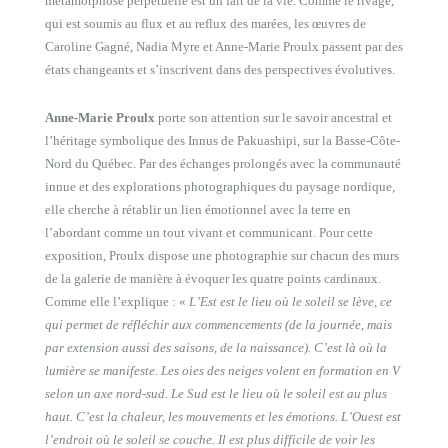
métamorphose perpétuelle est un fait de la vie. Comme le rivage,
qui est soumis au flux et au reflux des marées, les œuvres de
Caroline Gagné, Nadia Myre et Anne-Marie Proulx passent par des
états changeants et s’inscrivent dans des perspectives évolutives.
Anne-Marie Proulx
porte son attention sur le savoir ancestral et
l’héritage symbolique des Innus de Pakuashipi, sur la Basse-Côte-
Nord du Québec. Par des échanges prolongés avec la communauté
innue et des explorations photographiques du paysage nordique,
elle cherche à rétablir un lien émotionnel avec la terre en
l’abordant comme un tout vivant et communicant. Pour cette
exposition, Proulx dispose une photographie sur chacun des murs
de la galerie de manière à évoquer les quatre points cardinaux.
Comme elle l’explique : «
L’Est est le lieu où le soleil se lève, ce
qui permet de réfléchir aux commencements (de la journée, mais
par extension aussi des saisons, de la naissance). C’est là où la
lumière se manifeste. Les oies des neiges volent en formation en V
selon un axe nord-sud. Le Sud est le lieu où le soleil est au plus
haut. C’est la chaleur, les mouvements et les émotions. L’Ouest est
l’endroit où le soleil se couche. Il est plus difficile de voir les