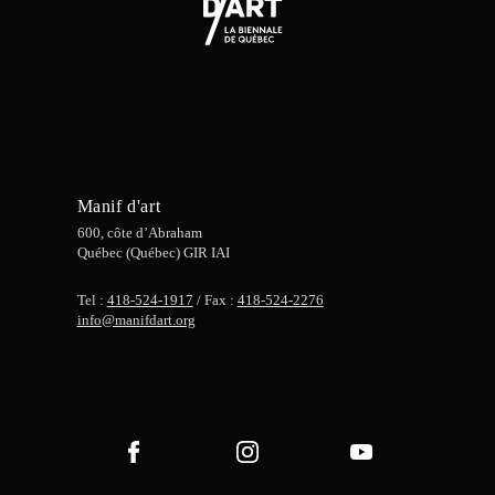
Manif d'art
600, côte d’Abraham
Québec (Québec) GIR IAI
Tel :
418-524-1917
/ Fax :
418-524-2276
info@manifdart.org