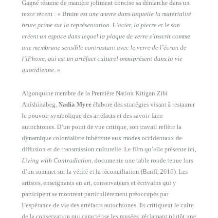
Gagné résume de manière joliment concise sa démarche dans un
texte récent : « Bruire
est une œuvre dans laquelle la matérialité
brute prime sur la représentation. L’acier, la pierre et le son
créent un espace dans lequel la plaque de verre s’inscrit comme
une membrane sensible contrastant avec le verre de l’écran de
l’iPhone, qui est un artéfact culturel omniprésent dans la vie
quotidienne
. »
Algonquine membre de la Première Nation Kitigan Zibi
Anishinabeg,
Nadia Myre
élabore des stratégies visant à restaurer
le pouvoir symbolique des artéfacts et des savoir-faire
autochtones. D’un point de vue critique, son travail reflète la
dynamique colonialiste inhérente aux modes occidentaux de
diffusion et de transmission culturelle. Le film qu’elle présente ici,
Living with Contradiction
, documente une table ronde tenue lors
d’un sommet sur la vérité et la réconciliation (Banff, 2016). Les
artistes, enseignants en art, conservateurs et écrivains qui y
participent se montrent particulièrement préoccupés par
l’espérance de vie des artéfacts autochtones. Ils critiquent le culte
de la conservation qui caractérise les musées, réclamant plutôt une