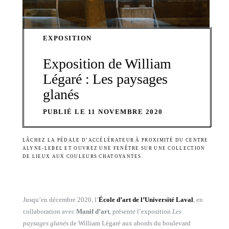
EXPOSITION
Exposition de William
Légaré : Les paysages
glanés
PUBLIÉ LE 11 NOVEMBRE 2020
LÂCHEZ LA PÉDALE D’ACCÉLÉRATEUR À PROXIMITÉ DU CENTRE
ALYNE-LEBEL ET OUVREZ UNE FENÊTRE SUR UNE COLLECTION
DE LIEUX AUX COULEURS CHATOYANTES.
Jusqu’en décembre 2020, l’
École d’art de l’Université Laval
, en
collaboration avec
Manif d’art
, présente l’exposition
Les
paysages glanés
de William Légaré aux abords du boulevard