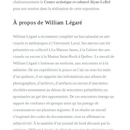
chaleureusement le
Centre artistique et culturel Alyne-LeBel
pour son soutien dans la réalisation de cette exposition.
À propos de William Légaré
William Légaré a récemment complété un baccalauréat en arts
visuels et médiatiques à l’Université Laval. Ses œuvres ont été
présentées en collectif à La Maison Jaune, à la Galerie des arts
visuels ou encore à la Marina Saint-Roch à Québec. Le travail de
William Légaré s’intéresse au territoire, aux rencontres et à la
mémoire. De ses expéditions le pouce en l’air ou sous les traits
d’un quéteux, il en rapporte des informations aux allures de
photographies, d’archives, d’artéfacts ou encore d’anecdotes
récoltées notamment au détour de rencontres préméditées ou
spontanées au gré des opportunités. De ces rencontres émerge un
rapport de confiance réciproque ainsi qu’un partage de
connaissances sur plusieurs registres. Il en résulte un travail
s’inspirant des codes du documentaire, tout en affirmant sa
subjectivité. À la manière d’un journal de bord décousu par la
mémoire, William Légaré a le désir de raconter des histoires sans