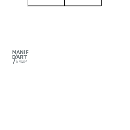
Manif d'art
600, côte d’Abraham
Québec (Québec) GIR IAI