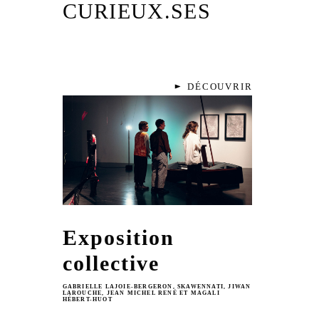
CURIEUX.SES
DÉCOUVRIR
Exposition
collective
GABRIELLE LAJOIE-BERGERON, SKAWENNATI, JIWAN
LAROUCHE, JEAN MICHEL RENÉ ET MAGALI
HÉBERT-HUOT