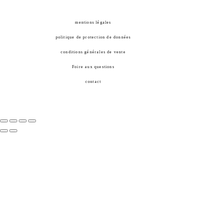
mentions légales
politique de protection de données
conditions générales de vente
Foire aux questions
contact