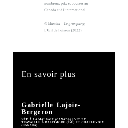
nombreux prix et bourses au
Canada et à l’international.
©
Mascha – Le gros party,
L'Œil de Poisson (2022)
En savoir plus
Gabrielle Lajoie-
Bergeron
NÉE À LA MALBAIE (CANADA) | VIT ET
TRAVAILLE À BALTIMORE (É-U) ET CHARLEVOIX
(CANADA)