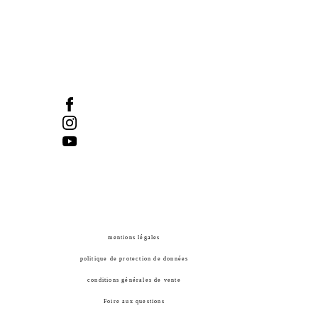
Québec (Québec) GIR IAI
Tel :
418-524-1917
/ Fax :
418-524-2276
info@manifdart.org
mentions légales
politique de protection de données
conditions générales de vente
Foire aux questions