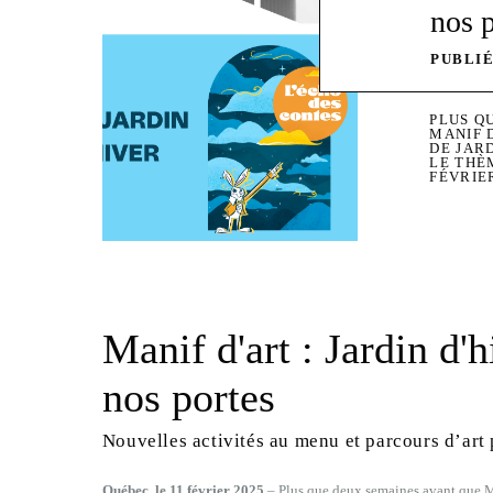
nos 
PUBLIÉ
PLUS Q
MANIF 
DE JARD
LE THÈ
FÉVRIE
Manif d'art : Jardin d'h
nos portes
Nouvelles activités au menu et parcours d’art 
Québec, le 11 février 2025
– Plus que deux semaines avant que M