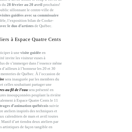
es
du
28 février au 20 avril
prochains!
ublic sillonnant le centre-ville de
visites guidées avec sa commissaire
lèle, l’exposition bilan de Cooke-
vec le duo d’artistes
de Québec.
eliers à Espace Quatre Cents
rticiper à une
visite guidée
en
é invite les visiteur·euses à
plus de s’immerger dans l’essence même
a d’ailleurs à l’honneur les 20 et 30
et menteries de Québec. À l’occasion de
ire
sera inaugurée par les membres du
et celles souhaitant partager une
res au fil de l’eau
sera présenté en
tures insoupçonnées peuplant la rivière
galement à Espace Quatre Cents le 11
étrages d’animation québécois
suivie
re ateliers inspirés des techniques et
x calendriers de mars et avril toutes
 Manif d’art tiendra deux ateliers par
es artistiques de façon tangible en