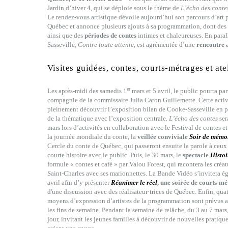
Jardin d’hiver 4, qui se déploie sous le thème de
L’écho des cont
Le rendez-vous artistique dévoile aujourd’hui son parcours d’art p
Québec et annonce plusieurs ajouts à sa programmation, dont des
ainsi que des
périodes de contes
intimes et chaleureuses. En paral
Sasseville,
Contre toute attente
, est agrémentée d’une
rencontre a
Visites guidées, contes, courts-métrages et at
er
Les après-midi des samedis 1
mars et 5 avril, le public pourra pa
compagnie de la commissaire Julia Caron Guillemette. Cette activit
pleinement découvrir l’exposition bilan de Cooke-Sasseville en 
de la thématique avec l’exposition centrale.
L’écho des contes
ser
mars lors d’activités en collaboration avec le Festival de contes 
la journée mondiale du conte, la
veillée conviviale
Soir de mémo
Cercle du conte de Québec, qui passeront ensuite la parole à ceux 
courte histoire avec le public. Puis, le 30 mars, le
spectacle
Histoi
formule « contes et café » par Valou Forest, qui racontera les créa
Saint-Charles avec ses marionnettes. La Bande Vidéo s’invitera é
avril afin d’y présenter
Réanimer le réel
, une soirée de courts-m
d'une discussion avec des réalisateur·trices de Québec. Enfin, quat
moyens d’expression d’artistes de la programmation sont prévus au
les fins de semaine. Pendant la semaine de relâche, du 3 au 7 mars,
jour, invitant les jeunes familles à découvrir de nouvelles pratiqu