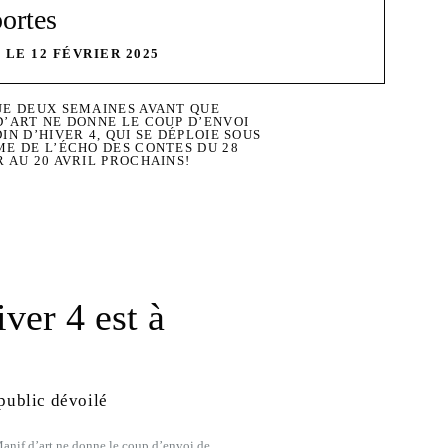
portes
 LE 12 FÉVRIER 2025
UE DEUX SEMAINES AVANT QUE
D’ART NE DONNE LE COUP D’ENVOI
IN D’HIVER 4, QUI SE DÉPLOIE SOUS
ME DE L’ÉCHO DES CONTES DU 28
R AU 20 AVRIL PROCHAINS!
iver 4 est à
public dévoilé
anif d’art ne donne le coup d’envoi de