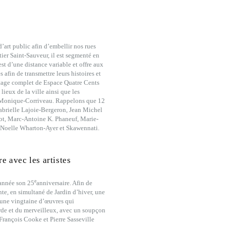
’art public afin d’embellir nos rues
ier Saint-Sauveur, il est segmenté en
st d’une distance variable et offre aux
 afin de transmettre leurs histoires et
étage complet de Espace Quatre Cents
lieux de la ville ainsi que les
t Monique-Corriveau. Rappelons que 12
Gabrielle Lajoie-Bergeron, Jean Michel
ot, Marc-Antoine K. Phaneuf, Marie-
 Noelle Wharton-Ayer et Skawennati.
e avec les artistes
e
 année son 25
anniversaire. Afin de
nte, en simultané de Jardin d’hiver, une
 une vingtaine d’œuvres qui
urde et du merveilleux, avec un soupçon
rançois Cooke et Pierre Sasseville