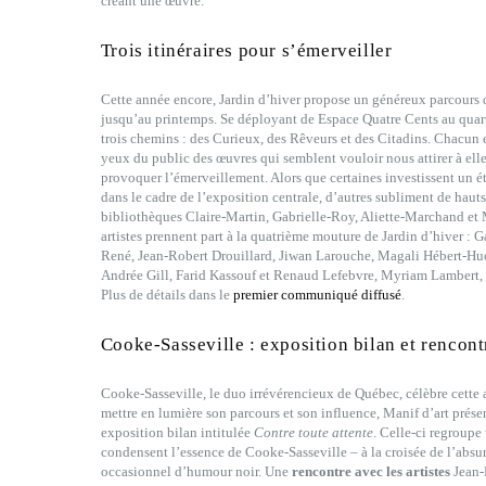
créant une œuvre.
Trois itinéraires pour s’émerveiller
Cette année encore, Jardin d’hiver propose un généreux parcours d
jusqu’au printemps. Se déployant de Espace Quatre Cents au quart
trois chemins : des Curieux, des Rêveurs et des Citadins. Chacun e
yeux du public des œuvres qui semblent vouloir nous attirer à elles
provoquer l’émerveillement. Alors que certaines investissent un 
dans le cadre de l’exposition centrale, d’autres subliment de hauts 
bibliothèques Claire-Martin, Gabrielle-Roy, Aliette-Marchand e
artistes prennent part à la quatrième mouture de Jardin d’hiver : 
René, Jean-Robert Drouillard, Jiwan Larouche, Magali Hébert-Hu
Andrée Gill, Farid Kassouf et Renaud Lefebvre, Myriam Lambert,
Plus de détails dans le
premier communiqué diffusé
.
Cooke-Sasseville : exposition bilan et rencontr
Cooke-Sasseville, le duo irrévérencieux de Québec, célèbre cette
mettre en lumière son parcours et son influence, Manif d’art prése
exposition bilan intitulée
Contre toute attente
. Celle-ci regroupe
condensent l’essence de Cooke-Sasseville – à la croisée de l’abs
occasionnel d’humour noir. Une
rencontre avec les artistes
Jean-F