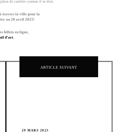
jalon de carrière comme il se doit.
 travers la ville pour la
rier au 20 avril 2025!
s billets en ligne,
if d’art
.
ARTICLE SUIVANT
29 MARS 2025