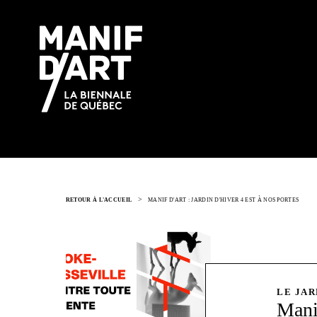
>
RETOUR À L'ACCUEIL
MANIF D'ART : JARDIN D'HIVER 4 EST À NOS PORTES
LE JAR
Manif