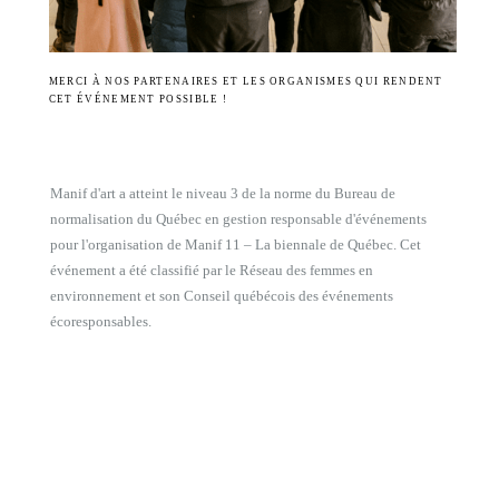
MERCI À NOS PARTENAIRES ET LES ORGANISMES QUI RENDENT
CET ÉVÉNEMENT POSSIBLE !
Manif d'art a atteint le niveau 3 de la norme du Bureau de
normalisation du Québec en gestion responsable d'événements
pour l'organisation de Manif 11 – La biennale de Québec. Cet
événement a été classifié par le Réseau des femmes en
environnement et son Conseil québécois des événements
écoresponsables.