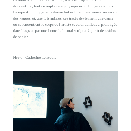
dévastatrice, tout en impliquant physiquement le regardeur·euse.
La répétition du geste de dessin fait écho au mouvement incessant
des vagues, et, une fois animés, ces tracés deviennent une danse
où se rencontrent le corps de l’artiste et celui du fleuve, prolongée
dans l’espace par une forme de littoral sculptée à partir de résidus
de papier.
Photo : Catherine Tetreault