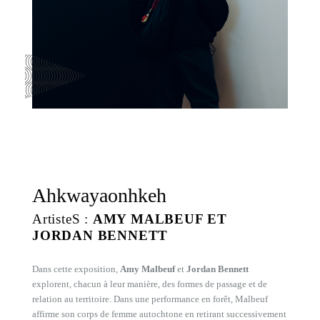
Ahkwayaonhkeh
ArtisteS :
AMY MALBEUF ET
JORDAN BENNETT
Dans cette exposition,
Amy Malbeuf
et
Jordan Bennett
explorent, chacun à leur manière, des formes de passage et de
relation au territoire. Dans une performance en forêt, Malbeuf
affirme son corps de femme autochtone en retirant successivement