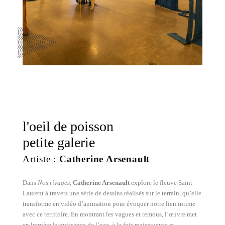
l'oeil de poisson
petite galerie
Artiste :
Catherine Arsenault
Dans
Nos rivages
,
Catherine Arsenault
explore le fleuve Saint-
Laurent à travers une série de dessins réalisés sur le terrain, qu’elle
transforme en vidéo d’animation pour évoquer notre lien intime
avec ce territoire. En montrant les vagues et remous, l’œuvre met
en lumière la puissance de l’eau, à la fois majestueuse et