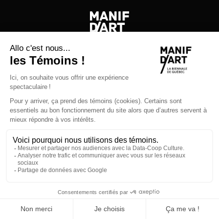
Manif d'art
600, côte d’Abraham
Québec (Québec) GIR IAI
Tel :
418-524-1917
/ Fax :
418-524-2276
info@manifdart.org