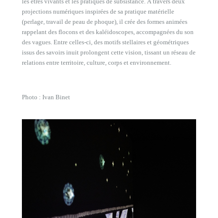
les êtres vivants et les pratiques de subsistance. À travers deux
projections numériques inspirées de sa pratique matérielle
(perlage, travail de peau de phoque), il crée des formes animées
rappelant des flocons et des kaléidoscopes, accompagnées du son
des vagues. Entre celles-ci, des motifs stellaires et géométriques
issus des savoirs inuit prolongent cette vision, tissant un réseau de
relations entre territoire, culture, corps et environnement.
Photo : Ivan Binet