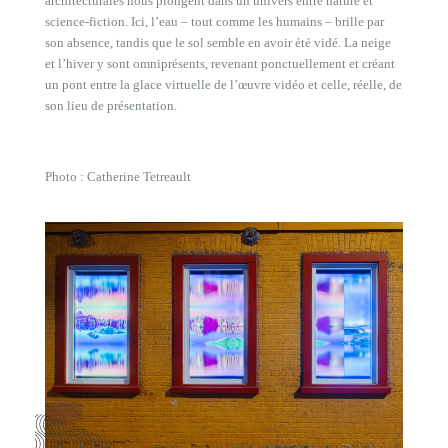
architecturales nous plongent dans un univers entre nature et
science-fiction. Ici, l’eau – tout comme les humains – brille par
son absence, tandis que le sol semble en avoir été vidé. La neige
et l’hiver y sont omniprésents, revenant ponctuellement et créant
un pont entre la glace virtuelle de l’œuvre vidéo et celle, réelle, de
son lieu de présentation.
Photo : Catherine Tetreault