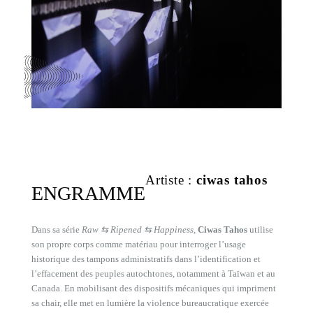
Artiste :
ciwas tahos
ENGRAMME
Dans sa série
Raw ⇆ Ripened ⇆ Happiness,
Ciwas Tahos
utilise
son propre corps comme matériau pour interroger l’usage
historique des tampons administratifs dans l’identification et
l’effacement des peuples autochtones, notamment à Taïwan et au
Canada. En mobilisant des dispositifs mécaniques qui impriment
sa chair, elle met en lumière la violence bureaucratique exercée