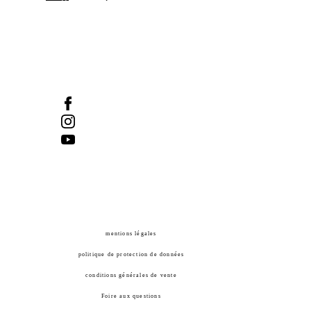
Québec (Québec) GIR IAI
Tel :
418-524-1917
/ Fax :
418-524-2276
info@manifdart.org
mentions légales
politique de protection de données
conditions générales de vente
Foire aux questions