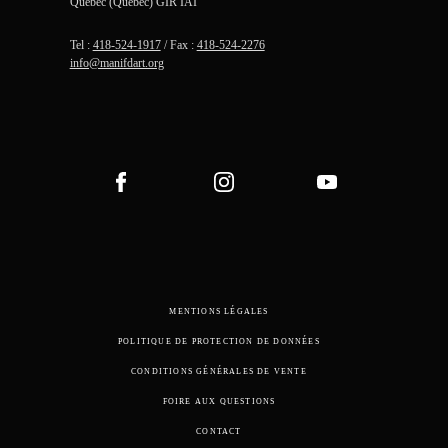
Québec (Québec) GIR IAI
Tel :
418-524-1917
/ Fax :
418-524-2276
info@manifdart.org
MENTIONS LÉGALES
POLITIQUE DE PROTECTION DE DONNÉES
CONDITIONS GÉNÉRALES DE VENTE
FOIRE AUX QUESTIONS
CONTACT