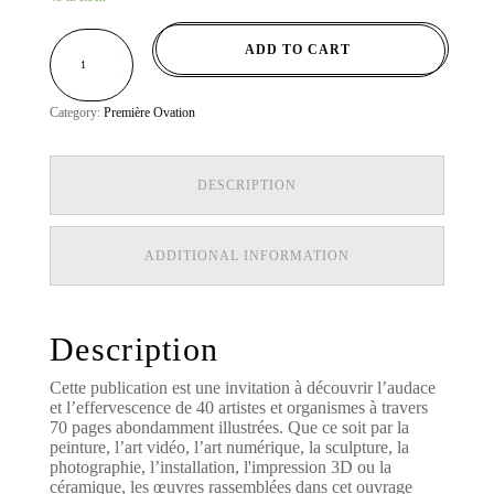
CATALOGUE
ADD TO CART
PREMIÈRE
OVATION
11
-
2019
/
Category:
Première Ovation
2020
QUANTITY
DESCRIPTION
ADDITIONAL INFORMATION
Description
Cette publication est une invitation à découvrir l’audace
et l’effervescence de 40 artistes et organismes à travers
70 pages abondamment illustrées. Que ce soit par la
peinture, l’art vidéo, l’art numérique, la sculpture, la
photographie, l’installation, l'impression 3D ou la
céramique, les œuvres rassemblées dans cet ouvrage