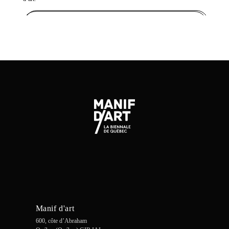
ADD TO CART
Manif d'art
600, côte d’Abraham