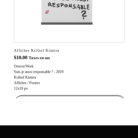
Affiches Krištof Kintera
$
10.00
Taxes en sus
Oeuvre/Work
Suis-je aussi responsable ? - 2019
Krištof Kintera
Affiches / Posters
12x18 po
ADD TO CART