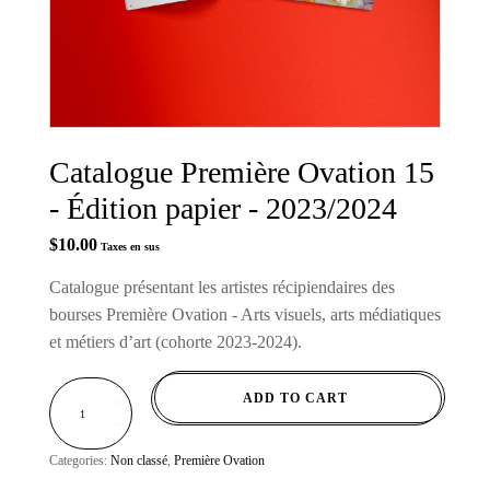
Catalogue Première Ovation 15
- Édition papier - 2023/2024
$
10.00
Taxes en sus
Catalogue présentant les artistes récipiendaires des
bourses Première Ovation - Arts visuels, arts médiatiques
et métiers d’art (cohorte 2023-2024).
CATALOGUE
ADD TO CART
PREMIÈRE
OVATION
15
-
ÉDITION
PAPIER
Categories:
Non classé
,
Première Ovation
-
2023/2024
QUANTITY