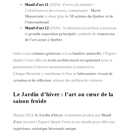
Manif d’art 11
(2024) :
Forces du sommeil –
Cohabitations des vivants
, commissaire :
Marie
Muracciole
, a réuni plus de
50 artistes du Québec et de
l’international
.
Manif d’art 12
(2026) : le bâtiment accueillera à nouveau
la
grande exposition principale
, symbole du
renouveau
de l’art actue à Québec
.
Grâce à ses
volumes généreux
et à sa
lumière naturelle
, l’Espace
Quatre Cents offre un
écrin architectural exceptionnel
pour la
présentation d’œuvres monumentales et immersives.
Chaque Biennale y transforme le lieu en
laboratoire vivant de
création et de réflexion
, attirant des milliers de visiteurs.
Le Jardin d’hiver : l’art au cœur de la
saison froide
Depuis 2023,
le Jardin d’hiver
, événement produit par
Manif
d’art
, investit l’Espace Quatre Cents et ses abords pour offrir une
expérience artistique hivernale unique
.