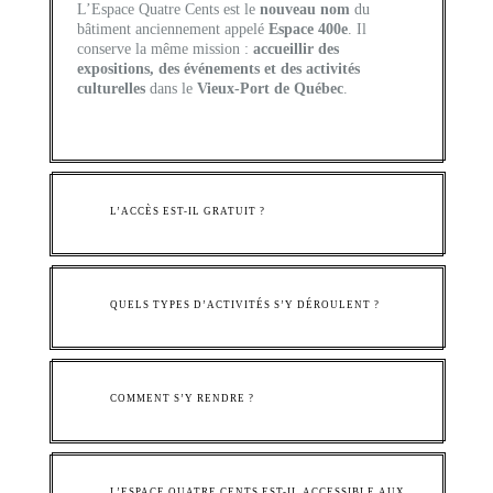
L’Espace Quatre Cents est le
nouveau nom
du
bâtiment anciennement appelé
Espace 400e
. Il
conserve la même mission :
accueillir des
expositions, des événements et des activités
culturelles
dans le
Vieux-Port de Québec
.
L’ACCÈS EST-IL GRATUIT ?
QUELS TYPES D’ACTIVITÉS S’Y DÉROULENT ?
COMMENT S’Y RENDRE ?
L’ESPACE QUATRE CENTS EST-IL ACCESSIBLE AUX