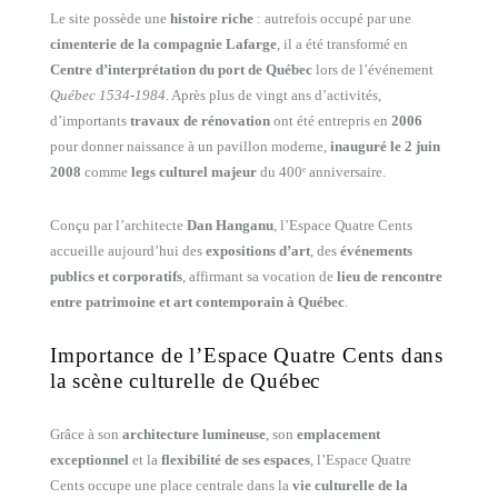
Le site possède une
histoire riche
: autrefois occupé par une
cimenterie de la compagnie Lafarge
, il a été transformé en
Centre d’interprétation du port de Québec
lors de l’événement
Québec 1534-1984
. Après plus de vingt ans d’activités,
d’importants
travaux de rénovation
ont été entrepris en
2006
pour donner naissance à un pavillon moderne,
inauguré le 2 juin
2008
comme
legs culturel majeur
du 400ᵉ anniversaire.
Conçu par l’architecte
Dan Hanganu
, l’Espace Quatre Cents
accueille aujourd’hui des
expositions d’art
, des
événements
publics et corporatifs
, affirmant sa vocation de
lieu de rencontre
entre patrimoine et art contemporain à Québec
.
Importance de l’Espace Quatre Cents dans
la scène culturelle de Québec
Grâce à son
architecture lumineuse
, son
emplacement
exceptionnel
et la
flexibilité de ses espaces
, l’Espace Quatre
Cents occupe une place centrale dans la
vie culturelle de la