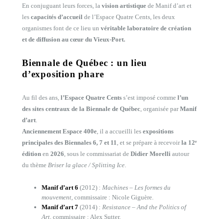
En conjuguant leurs forces, la
vision artistique
de Manif d’art et
les
capacités d’accueil
de l’Espace Quatre Cents, les deux
organismes font de ce lieu un
véritable laboratoire de création
et de diffusion
au cœur du Vieux-Port.
Biennale de Québec : un lieu
d’exposition phare
Au fil des ans,
l’Espace Quatre Cents
s’est imposé comme
l’un
des sites centraux de la Biennale de Québec
, organisée par
Manif
d’art
.
Anciennement Espace 400e
, il a accueilli les
expositions
principales des Biennales 6, 7 et 11
, et se prépare à recevoir
la 12ᵉ
édition
en
2026
, sous le commissariat de
Didier Morelli
autour
du thème
Briser la glace / Splitting Ice
.
Manif d’art 6
(2012) :
Machines – Les formes du
mouvement
, commissaire : Nicole Giguère.
Manif d’art 7
(2014) :
Resistance – And the Politics of
Art
, commissaire : Alex Sutter.