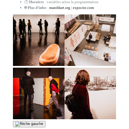
🕐
Horaires
: variables selon la programmation
🌐
Plus d’infos
:
manifdart.org
|
expocite.com