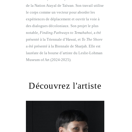
de la Nation Atayal de Taïwan. Son travail utilise
le corps comme un vecteur pour aborder les
expériences de déplacement et ouvrir la voie à
des dialogues décoloniaux. Son projet le plus
notable,
Finding Pathways to Temahahoi
, a été
présenté à la Triennale d’Hawaï, et
To The Shore
a été présenté à la Biennale de Sharjah. Elle est
lauréate de la bourse d’artiste du Leslie-Lohman
Museum of Art (2024-2025).
Découvrez l'artiste