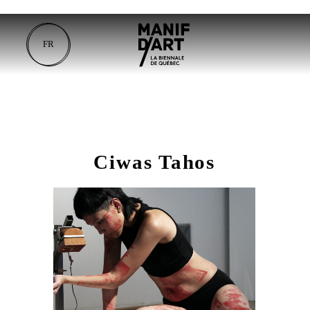
FR
Ciwas Tahos