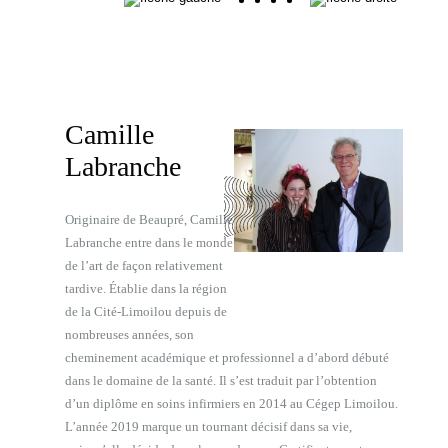
Camille
Labranche
Originaire de Beaupré, Camille
Labranche entre dans le monde
de l’art de façon relativement
tardive. Établie dans la région
de la Cité-Limoilou depuis de
nombreuses années, son
cheminement académique et professionnel a d’abord débuté
dans le domaine de la santé. Il s’est traduit par l’obtention
d’un diplôme en soins infirmiers en 2014 au Cégep Limoilou.
L’année 2019 marque un tournant décisif dans sa vie,