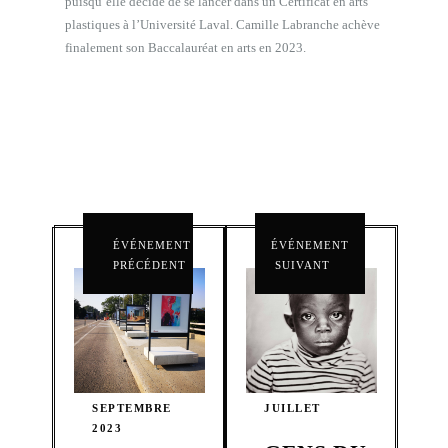
puisqu’elle décide de se lancer dans un Certificat en arts
plastiques à l’Université Laval. Camille Labranche achève
finalement son Baccalauréat en arts en 2023.
ÉVÉNEMENT
ÉVÉNEMENT
PRÉCÉDENT
SUIVANT
SEPTEMBRE
JUILLET
2023