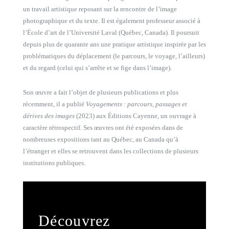
un travail artistique reposant sur la rencontre de l’image
photographique et du texte. Il est également professeur associé à
l’École d’art de l’Université Laval (Québec, Canada). Il poursuit
depuis plus de quarante ans une pratique artistique inspirée par les
problématiques du déplacement (le parcours, le voyage, l’ailleurs)
et du regard (celui qui s’arrête et se fige dans l’image).
Son œuvre a fait l’objet de plusieurs publications et plus
récemment, il a publié
Voyagements : parcours, passages et
dérives des images
(2023) aux Éditions Cayenne, un ouvrage à
caractère rétrospectif. Ses œuvres ont été exposées dans de
nombreuses expositions tant au Québec, au Canada qu’à
l’étranger et elles se retrouvent dans les collections de plusieurs
institutions publiques.
Découvrez