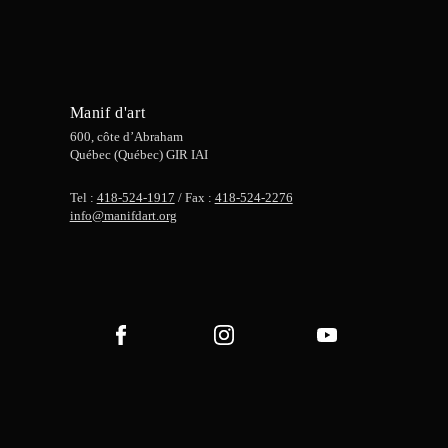
Manif d'art
600, côte d’Abraham
Québec (Québec) GIR IAI
Tel :
418-524-1917
/ Fax :
418-524-2276
info@manifdart.org