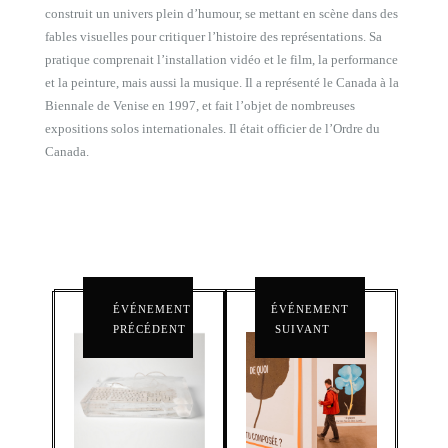
construit un univers plein d’humour, se mettant en scène dans des
fables visuelles pour critiquer l’histoire des représentations. Sa
pratique comprenait l’installation vidéo et le film, la performance
et la peinture, mais aussi la musique. Il a représenté le Canada à la
Biennale de Venise en 1997, et fait l’objet de nombreuses
expositions solos internationales. Il était officier de l’Ordre du
Canada.
ÉVÉNEMENT
ÉVÉNEMENT
PRÉCÉDENT
SUIVANT