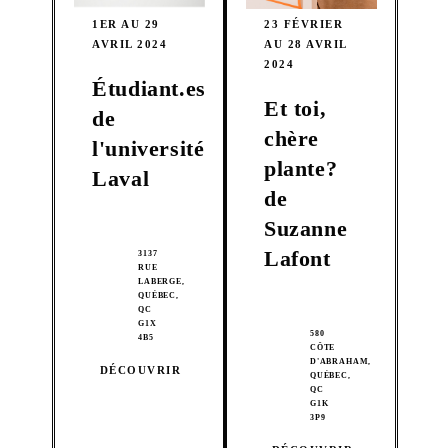
1ER AU 29
23 FÉVRIER
AVRIL 2024
AU 28 AVRIL
2024
Étudiant.es
Et toi,
de
chère
l'université
plante?
Laval
de
Suzanne
Lafont
3137
RUE
LABERGE,
QUÉBEC,
QC
G1X
580
4B5
CÔTE
D'ABRAHAM,
DÉCOUVRIR
QUÉBEC,
QC
G1K
3P9