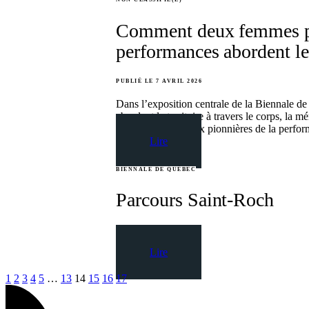
Comment deux femmes pi
performances abordent le 
PUBLIÉ LE 7 AVRIL 2026
Dans l’exposition centrale de la Biennale d
abordent le territoire à travers le corps, la
marquant entre deux pionnières de la perform
Lire
BIENNALE DE QUÉBEC
Parcours Saint-Roch
PUBLIÉ LE 6 AVRIL 2026
Lire
1
2
3
4
5
…
13
14
15
16
17