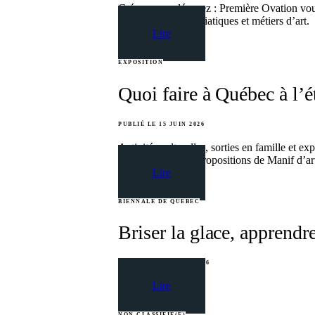
Créez, osez, déposez : Première Ovation vous
en arts visuels, médiatiques et métiers d’art.
Lire
EXPOSITION
Quoi faire à Québec à l’
PUBLIÉ LE 15 JUIN 2026
Activités culturelles, sorties en famille et e
découvrez quatre propositions de Manif d’ar
Lire
BIENNALE DE QUÉBEC
Briser la glace, apprendr
PUBLIÉ LE 14 AVRIL 2026
Lire
NON CLASSIFIÉ(E)