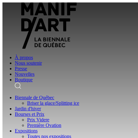
À propos
Nous soutenir
Presse
Nouvelles
Boutique
Biennale de Québec
Briser la glace/Splitting ice
Jardin d'hiver
Bourses et Prix
Prix Videre
Première Ovation
Expositions
Toutes nos expositions