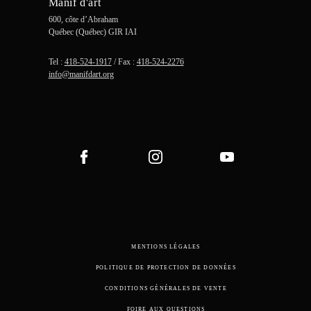
Manif d'art
600, côte d’Abraham
Québec (Québec) GIR IAI
Tel :
418-524-1917
/ Fax :
418-524-2276
info@manifdart.org
MENTIONS LÉGALES
POLITIQUE DE PROTECTION DE DONNÉES
CONDITIONS GÉNÉRALES DE VENTE
FOIRE AUX QUESTIONS