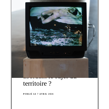
NON CLASSIFIÉ(E)
Comment deux
femmes pionnères de
la performances
abordent le sujet du
territoire ?
PUBLIÉ LE 7 AVRIL 2026