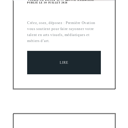
PUBLIÉ LE 30 JUILLET 2026
Créez, osez, déposez : Première Ovation
vous soutient pour faire rayonner votre
talent en arts visuels, médiatiques et
métiers d’art.
LIRE