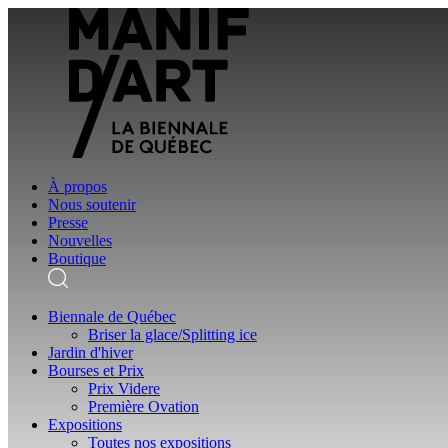
À propos
Nous soutenir
Presse
Nouvelles
Boutique
Biennale de Québec
Briser la glace/Splitting ice
Jardin d'hiver
Bourses et Prix
Prix Videre
Première Ovation
Expositions
Toutes nos expositions