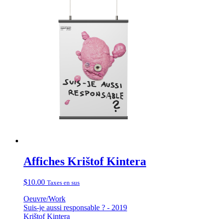
Affiches Krištof Kintera
$
10.00
Taxes en sus
Oeuvre/Work
Suis-je aussi responsable ? - 2019
Krištof Kintera