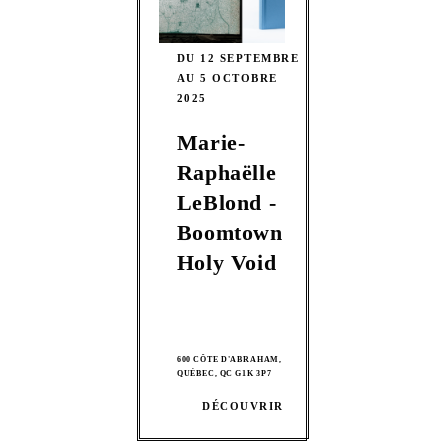
DU 12 SEPTEMBRE
AU 5 OCTOBRE
2025
Marie-
Raphaëlle
LeBlond -
Boomtown
Holy Void
600 CÔTE D'ABRAHAM,
QUÉBEC, QC G1K 3P7
DÉCOUVRIR