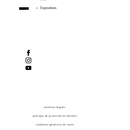
600, côte d’Abraham
Expositions
Québec (Québec) GIR IAI
Tel :
418-524-1917
/ Fax :
418-524-2276
info@manifdart.org
mentions légales
politique de protection de données
conditions générales de vente