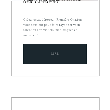
PUBLIÉ LE 30 JUILLET 2026
Créez, osez, déposez : Première Ovation
vous soutient pour faire rayonner votre
talent en arts visuels, médiatiques et
métiers d’art.
LIRE