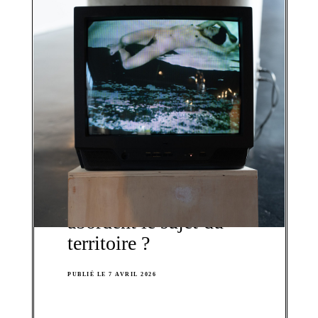
NON CLASSIFIÉ(E)
Comment deux
femmes pionnères de
la performances
abordent le sujet du
territoire ?
PUBLIÉ LE 7 AVRIL 2026