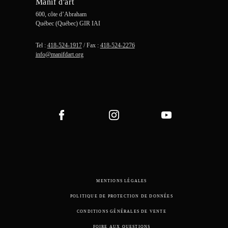
Manif d'art
600, côte d’Abraham
Québec (Québec) GIR IAI
Tel :
418-524-1917
/ Fax :
418-524-2276
info@manifdart.org
MENTIONS LÉGALES
POLITIQUE DE PROTECTION DE DONNÉES
CONDITIONS GÉNÉRALES DE VENTE
FOIRE AUX QUESTIONS