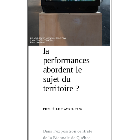
NON CLASSIFIÉ(E)
Comment
deux femmes
pionnères de
la
performances
abordent le
sujet du
territoire ?
PUBLIÉ LE 7 AVRIL 2026
Dans l’exposition centrale
de la Biennale de Québec,