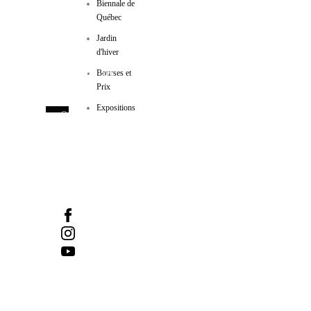
Biennale de
Québec
Jardin
d'hiver
Manif d'art
Bourses et
Prix
600, côte d’Abraham
Expositions
Québec (Québec) GIR IAI
Tel :
418-524-1917
/ Fax :
418-524-2276
info@manifdart.org