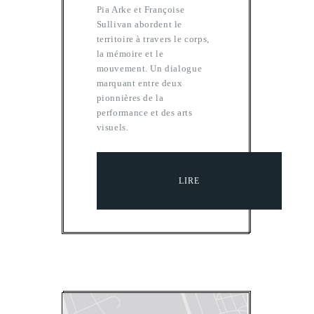
Pia Arke et Françoise
Sullivan abordent le
territoire à travers le corps,
la mémoire et le
mouvement. Un dialogue
marquant entre deux
pionnières de la
performance et des arts
visuels.
LIRE