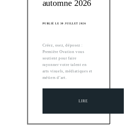
automne 2026
PUBLIÉ LE 30 JUILLET 2026
Créez, osez, déposez :
Première Ovation vous
soutient pour faire
rayonner votre talent en
arts visuels, médiatiques et
métiers d’art.
LIRE