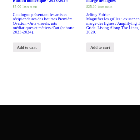
Édition numérique - 2023/2024
marge des lignes
$
5.00
$
25.00
Taxes en sus
Taxes en sus
Catalogue présentant les artistes
Jeffrey Poirier
récipiendaires des bourses Première
Magnifier les grilles : exister en
l
Ovation - Arts visuels, arts
marge des lignes / Amplifying 
médiatiques et métiers d’art (cohorte
Grids: Living Along The Lines,
2023-2024).
2020.
Add to cart
Add to cart