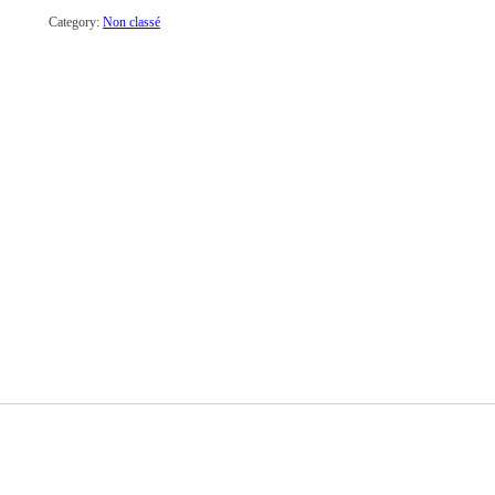
secondes
Category:
Non classé
quantity