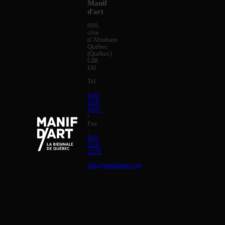
Manif
d'art
600,
côte
d’Abraham
Québec
(Québec)
GIR
IAI
Tel
:
418-
524-
1917
/
Fax
:
418-
524-
2276
info@manifdart.org