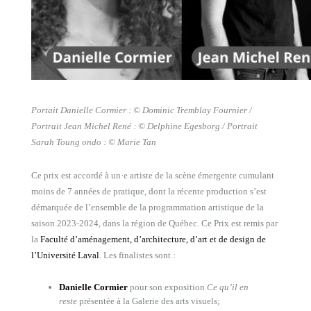
Portait Danielle Cormier : © Dominic Tremblay Fournier /
Portrait Jean Michel René : © Delphine Egesborg / Portrait
Sarah Toung ondo : © Marie Tan
Ce prix est accordé à un·e artiste de la scène émergente cumulant
moins de 7 années de pratique, dont la récente production s’est
démarquée de l’ensemble de la programmation artistique de la
saison 2023-2024, dans la région de Québec. Ce Prix est remis par
la
Faculté d’aménagement, d’architecture, d’art et de design de
l’Université Laval
. Les finalistes sont :
Danielle Cormier
pour son exposition
Ce qu’il en
reste
présentée à la Galerie des arts visuels;