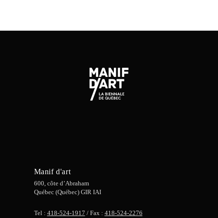
Manif d'art
600, côte d’Abraham
Québec (Québec) GIR IAI
Tel :
418-524-1917
/ Fax :
418-524-2276